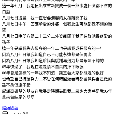
這一年七月....我退伍出來重新變成一個一無事處什麼都不會的
白癡
八月七日凌晨....我一直想要迎娶的女孩離開了我
八月七日中午....答應摯愛的外婆一個我此生可能都做不到的願
望
八月七日晚間八點二十三分....外婆離開了我們這群她最疼愛的
孫子
這一年是讓我失去最多的一年....也是讓我成長最多的一年
因為八月七日讓我知道自己不可能永遠都是個勇者
因為八月七日讓我知道珍惜與感謝再努力都是永遠不夠的
05年快過了....我現在還是情不自禁的掉下眼淚
06年會是怎樣的一年我不知道....期望著大家都能過的很好
也希望自己持續努力....不管在何時回頭看時都會覺得自己做的
雖不夠但還不錯
感謝高雄幫的朋友在我暴走時期鼓勵我....感謝大家將是我05年
拿來做結尾的話語
繼續閱讀