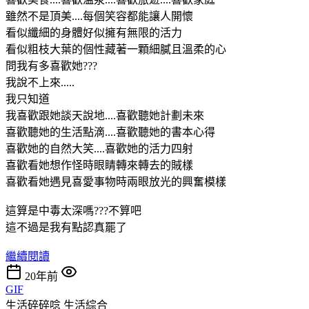
雖然不是頂美....每個笑容都能讓人開懷
看似纖細的身體好似擁有無限的活力
看似粗枝大葉的個性藏著一顆細膩且溫柔的心
問我有多喜歡她???
我說不上來.....
我只知道
我喜歡跟她談天說地....喜歡聽她計劃未來
喜歡聽她的生活點滴....喜歡聽她的書本心得
喜歡她的自然大笑....喜歡她的活力四射
喜歡看她想作怪時眼睛轉來轉去的賊樣
喜歡看她遇見喜愛事物時兩眼放光的興奮模樣
這算是中毒太深嗎???不算吧
這不過是我有點認真罷了
繼續閱讀
20年前
GIF
生活碎碎唸
生活綜合