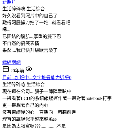
新照片
生活碎碎唸
生活綜合
好久沒看到照片中的自己了
難得阿腫操刀拍了一堆...就看看吧
嗯....
已團結的腹肌...厚重的雙下巴
不自然的搞笑表情
果然....我已快升級歐吉桑了
繼續閱讀
20年前
目前...加班中...文字堆疊能力近乎0
生活碎碎唸
生活綜合
現在還在公司....腦子一陣陣暈眩中
一邊看著LCD的系統緩緩運作著一邊對著notebook打字
更一邊想著自己的內心
沒有束縛後的心一直朝向一堵牆前進
理智的羈絆似乎越來越脆弱
是因為太寂寞嗎???..............不是