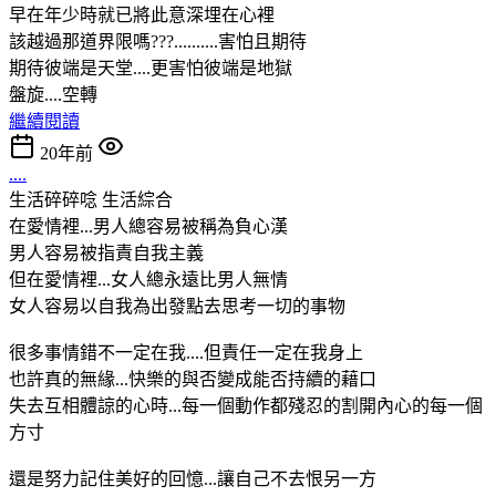
早在年少時就已將此意深埋在心裡
該越過那道界限嗎???..........害怕且期待
期待彼端是天堂....更害怕彼端是地獄
盤旋....空轉
繼續閱讀
20年前
....
生活碎碎唸
生活綜合
在愛情裡...男人總容易被稱為負心漢
男人容易被指責自我主義
但在愛情裡...女人總永遠比男人無情
女人容易以自我為出發點去思考一切的事物
很多事情錯不一定在我....但責任一定在我身上
也許真的無緣...快樂的與否變成能否持續的藉口
失去互相體諒的心時...每一個動作都殘忍的割開內心的每一個
方寸
還是努力記住美好的回憶...讓自己不去恨另一方