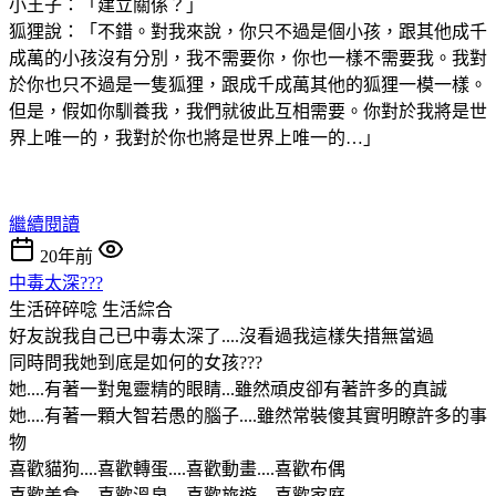
小王子：「建立關係？」
狐狸說：「不錯。對我來說，你只不過是個小孩，跟其他成千
成萬的小孩沒有分別，我不需要你，你也一樣不需要我。我對
於你也只不過是一隻狐狸，跟成千成萬其他的狐狸一模一樣。
但是，假如你馴養我，我們就彼此互相需要。你對於我將是世
界上唯一的，我對於你也將是世界上唯一的…」
繼續閱讀
20年前
中毒太深???
生活碎碎唸
生活綜合
好友說我自己已中毒太深了....沒看過我這樣失措無當過
同時問我她到底是如何的女孩???
她....有著一對鬼靈精的眼睛...雖然頑皮卻有著許多的真誠
她....有著一顆大智若愚的腦子....雖然常裝傻其實明瞭許多的事
物
喜歡貓狗....喜歡轉蛋....喜歡動畫....喜歡布偶
喜歡美食....喜歡溫泉....喜歡旅遊....喜歡家庭