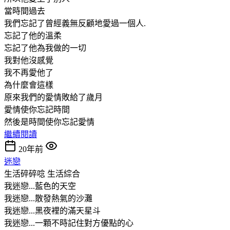
當時間過去
我們忘記了曾經義無反顧地愛過一個人.
忘記了他的溫柔
忘記了他為我做的一切
我對他沒感覺
我不再愛他了
為什麼會這樣
原來我們的愛情敗給了歲月
愛情使你忘記時間
然後是時間使你忘記愛情
繼續閱讀
20年前
迷戀
生活碎碎唸
生活綜合
我迷戀...藍色的天空
我迷戀...散發熱氣的沙灘
我迷戀...黑夜裡的滿天星斗
我迷戀...一顆不時記住對方優點的心