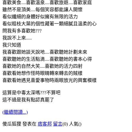
喜歡美食....喜歡溫泉....喜歡旅遊....喜歡家庭
雖然不是頂美....每個笑容都能讓人開懷
看似纖細的身體好似擁有無限的活力
看似粗枝大葉的個性藏著一顆細膩且溫柔的心
問我有多喜歡她???
我說不上來.....
我只知道
我喜歡跟她談天說地....喜歡聽她計劃未來
喜歡聽她的生活點滴....喜歡聽她的書本心得
喜歡她的自然大笑....喜歡她的活力四射
喜歡看她想作怪時眼睛轉來轉去的賊樣
喜歡看她遇見喜愛事物時兩眼放光的興奮模樣
這算是中毒太深嗎???不算吧
這不過是我有點認真罷了
(繼續閱讀...)
傻瓜狐狸 發表在
痞客邦
留言
(0)
人氣(
)