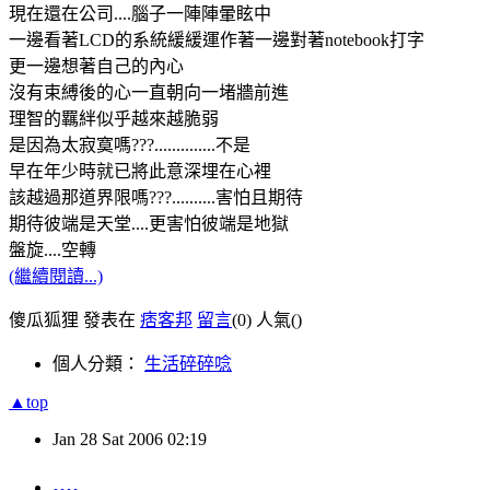
現在還在公司....腦子一陣陣暈眩中
一邊看著LCD的系統緩緩運作著一邊對著notebook打字
更一邊想著自己的內心
沒有束縛後的心一直朝向一堵牆前進
理智的羈絆似乎越來越脆弱
是因為太寂寞嗎???..............不是
早在年少時就已將此意深埋在心裡
該越過那道界限嗎???..........害怕且期待
期待彼端是天堂....更害怕彼端是地獄
盤旋....空轉
(繼續閱讀...)
傻瓜狐狸 發表在
痞客邦
留言
(0)
人氣(
)
個人分類：
生活碎碎唸
▲top
Jan
28
Sat
2006
02:19
....