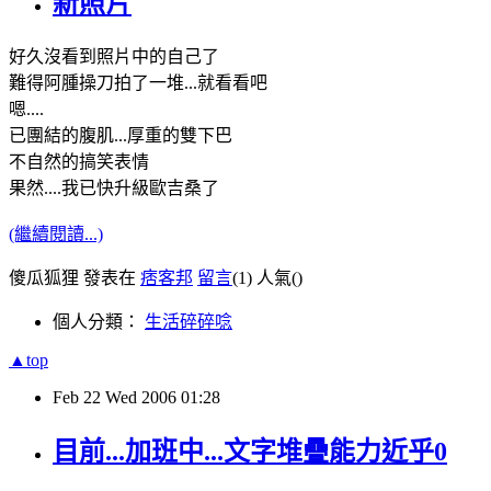
新照片
好久沒看到照片中的自己了
難得阿腫操刀拍了一堆...就看看吧
嗯....
已團結的腹肌...厚重的雙下巴
不自然的搞笑表情
果然....我已快升級歐吉桑了
(繼續閱讀...)
傻瓜狐狸 發表在
痞客邦
留言
(1)
人氣(
)
個人分類：
生活碎碎唸
▲top
Feb
22
Wed
2006
01:28
目前...加班中...文字堆疊能力近乎0