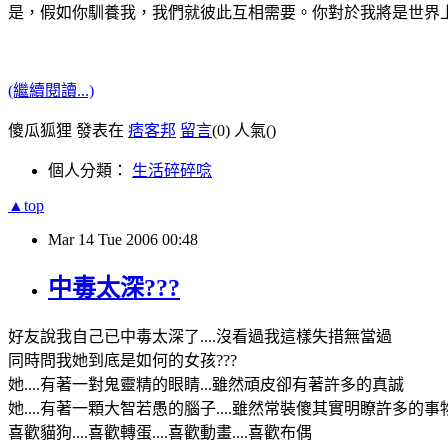
是，假如你馴養我，我們就彼此互相需要。你對於我將是世界
(繼續閱讀...)
傻瓜狐狸 發表在
痞客邦
留言
(0)
人氣(
)
個人分類：
生活碎碎唸
▲top
Mar
14
Tue
2006
00:48
中毒太深???
好友說我自己已中毒太深了....沒看過我這樣失措無當過
同時問我她到底是如何的女孩???
她....有著一對鬼靈精的眼睛...雖然頑皮卻有著許多的真誠
她....有著一顆大智若愚的腦子....雖然常裝傻其實明瞭許多的事
喜歡貓狗....喜歡轉蛋....喜歡動畫....喜歡布偶