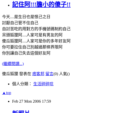
記住阿!!!膽小的傻子!!
今天....是生日也是恨己之日
討厭自己管不住自己
自討苦吃的用對方的手機號碼制約自己
呆頭狐狸阿....人家可是有男友的阿
傻瓜狐狸阿....人家可是你的多年好友阿
你可要拉住自己別越過那條界限阿
你別讓自己失去這個好友阿
(繼續閱讀...)
傻瓜狐狸 發表在
痞客邦
留言
(0)
人氣(
)
個人分類：
生活碎碎唸
▲top
Feb
27
Mon
2006
17:59