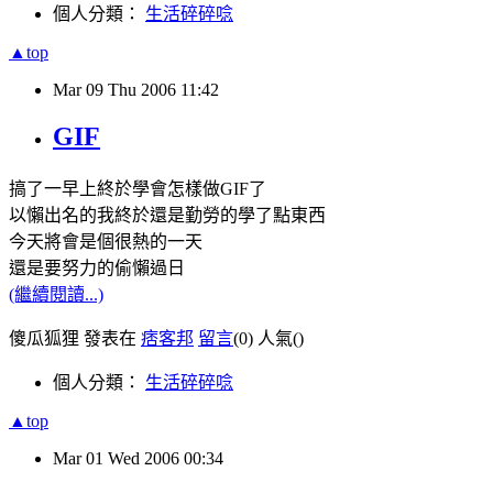
個人分類：
生活碎碎唸
▲top
Mar
09
Thu
2006
11:42
GIF
搞了一早上終於學會怎樣做GIF了
以懶出名的我終於還是勤勞的學了點東西
今天將會是個很熱的一天
還是要努力的偷懶過日
(繼續閱讀...)
傻瓜狐狸 發表在
痞客邦
留言
(0)
人氣(
)
個人分類：
生活碎碎唸
▲top
Mar
01
Wed
2006
00:34