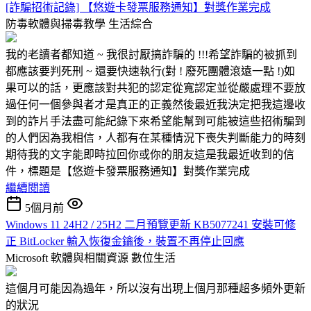
[詐騙招術記錄] 【悠遊卡發票服務通知】對獎作業完成
防毒軟體與掃毒教學
生活綜合
我的老讀者都知道 ~ 我很討厭搞詐騙的 !!!希望詐騙的被抓到
都應該要判死刑 ~ 還要快速執行(對 ! 廢死團體滾遠一點 !)如
果可以的話，更應該對共犯的認定從寬認定並從嚴處理不要放
過任何一個參與者才是真正的正義然後最近我決定把我這邊收
到的詐片手法盡可能紀錄下來希望能幫到可能被這些招術騙到
的人們因為我相信，人都有在某種情況下喪失判斷能力的時刻
期待我的文字能即時拉回你或你的朋友這是我最近收到的信
件，標題是【悠遊卡發票服務通知】對獎作業完成
繼續閱讀
5個月前
Windows 11 24H2 / 25H2 二月預覽更新 KB5077241 安裝可修
正 BitLocker 輸入恢復金鑰後，裝置不再停止回應
Microsoft 軟體與相關資源
數位生活
這個月可能因為過年，所以沒有出現上個月那種超多頻外更新
的狀況