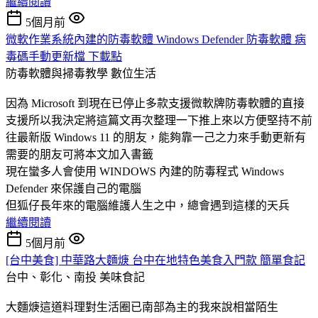
繼續閱讀
5個月前
微軟作業系統內建的防毒軟體 Windows Defender 防毒軟體 病
毒碼手動更新檔 下載點
防毒軟體與掃毒教學
數位生活
因為 Microsoft 到現在已停止多款支援微軟牌防毒軟體的直接
支援所以我決定將這篇文再次整理一下推上來以方便堅持不前
往最新版 Windows 11 的朋友，能夠靠一己之力來手動更新有
需要的朋友可將本文加入書籤
現在蠻多人會使用 WINDOWS 內建的防毒程式 Windows
Defender 來保護自己的電腦
但狐仔長年來的電腦維護人生之中，總會遇到這樣的天兵
繼續閱讀
5個月前
[台中美食] 中華路大麵焿 台中在地特色美食入門款 簡單食記
台中、彰化、南投
美味食記
大麵焿這道料理對生活圈已南部為主的我來說相當陌生