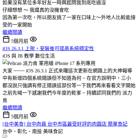
如果沒有某位多年好友一時興起問我到底吃過沒
仔細想想 ～ 我還真的沒機會吃
因為第一次吃，所以朋友挑了一家在口味上～外地人比較能接
受的一家開始
繼續閱讀
5個月前
iOS 26.3.1 上架，安裝後可提高系統穩定性
iOS 與 JB 教學
數位生活
大家 ~~~~ iOS 26.3.1 正式來囉這次更新在網路上的大神報導
中有新增四個系統錯誤但不知道為何 ~ 在官方說明中，三小
都沒說只強調有修正錯誤這部份等一下我們再來看看文字開始
之前先喊一下感謝我們今年度的乾爹 ~ 持續認同我們的 派力
肯
繼續閱讀
5個月前
[台中美食] 台中肉員 台中市區最受好評的肉圓店 簡單食記
台中、彰化、南投
美味食記