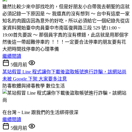
雖然比較少來中部找吃的，但是好朋友小白帶我去朝聖的店就
必須記錄一下原因是 ～ 我還真的沒有想到 ～ 台中有這麼一家
知名的肉圓店因為意外的好吃，所以必須給它一個紀錄先從店
家資料開始臺中肉員臺中市南區復興路三段 529 號11:00 ~
19:00首先要說 ～ 那個員字真的沒有標錯，此店就是用那個字
然後這一帶超難停車的 ！！！一定要合法停車的朋友要有花
大把時間找停車的心理準備
繼續閱讀
5個月前
某站假冒 Line 程式讓你下載後盜取帳號進行詐騙，該網站尚
未被 Google 下架 大家要多注意
防毒軟體與掃毒教學
數位生活
在台灣 ~ Line 跟我們的生活綁得很深
繼續閱讀
5個月前