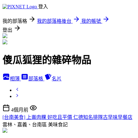
登入
我的部落格
我的部落格後台
我的帳號
登出
傻瓜狐狸的雜碎物品
相簿
部落格
名片
4個月前
[台南美食] 上崙肉粿 好吃且平價 仁德知名排隊古早味早餐店
雲林、嘉義、台南區
美味食記