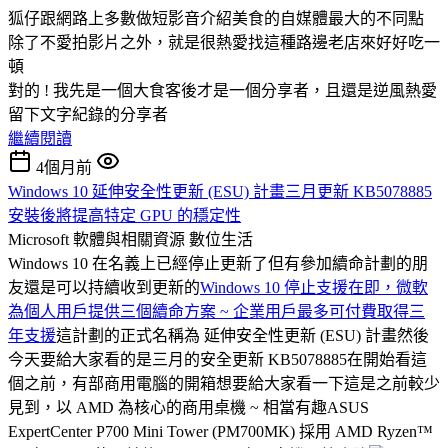
狐仔跟網路上多數做短影音介紹美食的自媒體最大的不同點
除了不愛拍影片之外，就是很熱愛找這種路邊老店來好好吃一
頓
對的 ! 我先是一個大食客後才是一個分享者，且還是逆風熱愛
留下文字紀錄的分享者
繼續閱讀
4個月前
Windows 10 延伸安全性更新 (ESU) 計畫三月更新 KB5078885
安裝後將提高特定 GPU 的穩定性
Microsoft 軟體與相關資源
數位生活
Windows 10 在名義上已經停止更新了但有參加續命計劃的朋
友還是可以持續收到更新的
Windows 10 停止支援在即，微軟
為個人用戶提供三個續命方案 ~ 企業用戶最多可付費取得三
年支援
這計劃的正式名稱為 延伸安全性更新 (ESU) 計畫然後
今天要給大家看的是三月的安全更新 KB5078885在開始看這
個之前，有部商用電腦的開箱想要給大家看一下這是之前較少
見到，以 AMD 為核心的商用桌機 ~ 相當有趣ASUS
ExpertCenter P700 Mini Tower (PM700MK) 採用 AMD Ryzen™