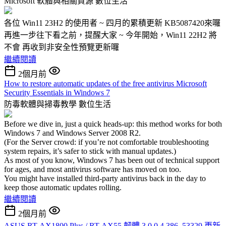
Microsoft 軟體與相關資源
數位生活
各位 Win11 23H2 的使用者 ~ 四月的累積更新 KB5087420來囉
再進一步往下看之前，提醒大家 ~ 今年開始，Win11 22H2 將
不會 再收到非安全性預覽更新囉
繼續閱讀
2個月前
How to restore automatic updates of the free antivirus Microsoft
Security Essentials in Windows 7
防毒軟體與掃毒教學
數位生活
Before we dive in, just a quick heads-up: this method works for both
Windows 7 and Windows Server 2008 R2.
(For the Server crowd: if you’re not comfortable troubleshooting
system repairs, it’s safer to stick with manual updates.)
As most of you know, Windows 7 has been out of technical support
for ages, and most antivirus software has moved on too.
You might have installed third-party antivirus back in the day to
keep those automatic updates rolling.
繼續閱讀
2個月前
ASUS RT-AX1800 Plus / RT-AX55 韌體 3.0.0.4.386_53329 更新