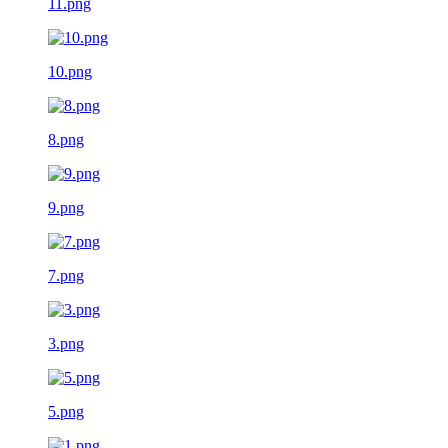
11.png
10.png
8.png
9.png
7.png
3.png
5.png