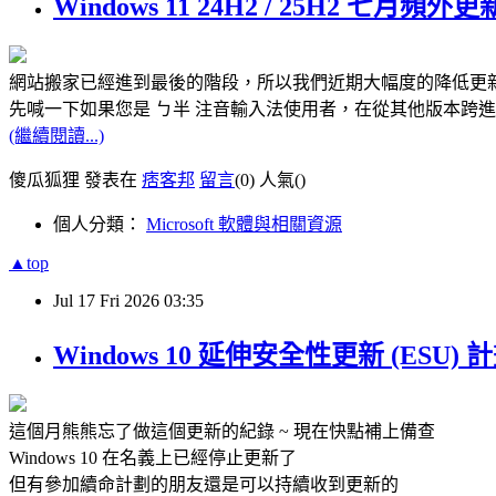
Windows 11 24H2 / 25H2 七月
網站搬家已經進到最後的階段，所以我們近期大幅度的降低更新頻
先喊一下如果您是 ㄅ半 注音輸入法使用者，在從其他版本跨進 24H
(繼續閱讀...)
傻瓜狐狸 發表在
痞客邦
留言
(0)
人氣(
)
個人分類：
Microsoft 軟體與相關資源
▲top
Jul
17
Fri
2026
03:35
Windows 10 延伸安全性更新 (ESU) 
這個月熊熊忘了做這個更新的紀錄 ~ 現在快點補上備查
Windows 10 在名義上已經停止更新了
但有參加續命計劃的朋友還是可以持續收到更新的