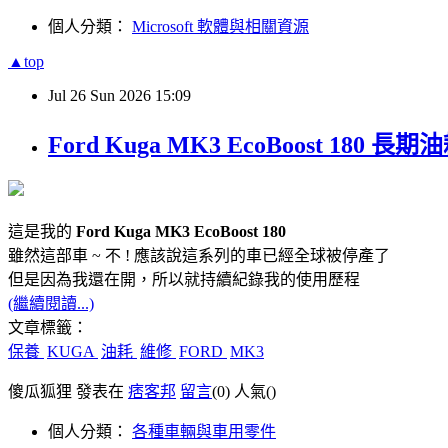
個人分類：
Microsoft 軟體與相關資源
▲top
Jul
26
Sun
2026
15:09
Ford Kuga MK3 EcoBoost 180
這是我的
Ford Kuga MK3 EcoBoost 180
雖然這部車 ~ 不 ! 應該說這系列的車已經全球被停產了
但是因為我還在開，所以就持續紀錄我的使用歷程
(繼續閱讀...)
文章標籤：
保養
KUGA
油耗
維修
FORD
MK3
傻瓜狐狸 發表在
痞客邦
留言
(0)
人氣(
)
個人分類：
各種車輛與車用零件