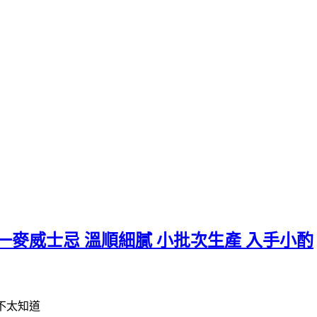
登 15 年單一麥威士忌 溫順細膩 小批次生產 入手小酌
不太知道