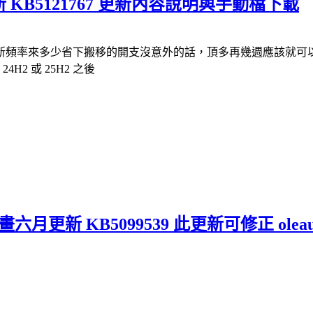
頻外更新 KB5121767 更新內容說明與手動檔下載
率來多少省下搬移的開支沒意外的話，頂多再幾週應該就可以到新站
2 或 25H2 之後
計畫六月更新 KB5099539 此更新可修正 oleau