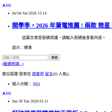
▲top
Jul
04
Sat
2026
15:14
開學季，2026 年筆電推薦 ! 兩款 微星 
這篇文章受密碼保護，請輸入密碼後查看內容。
提示：標準
解鎖
(繼續閱讀...)
傻瓜狐狸 發表在
痞客邦
留言
(0)
人氣(
)
個人分類：
MSI
▲top
Jun
30
Tue
2026
01:11