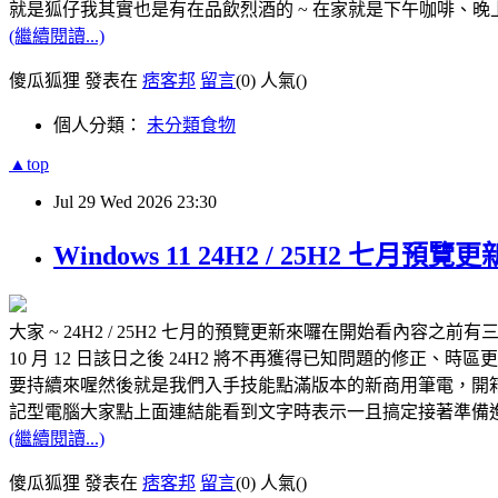
就是狐仔我其實也是有在品飲烈酒的 ~ 在家就是下午咖啡、晚
(繼續閱讀...)
傻瓜狐狸 發表在
痞客邦
留言
(0)
人氣(
)
個人分類：
未分類食物
▲top
Jul
29
Wed
2026
23:30
Windows 11 24H2 / 25H2 七
大家 ~ 24H2 / 25H2 七月的預覽更新來囉在開始看內容之前有
10 月 12 日該日之後 24H2 將不再獲得已知問題的修
要持續來喔然後就是我們入手技能點滿版本的新商用筆電，開箱文筆經快完成了AS
記型電腦大家點上面連結能看到文字時表示一且搞定接著準備
(繼續閱讀...)
傻瓜狐狸 發表在
痞客邦
留言
(0)
人氣(
)