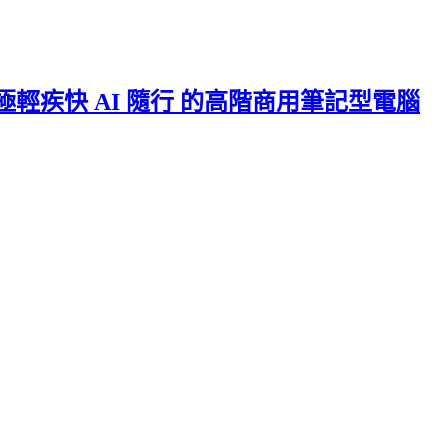
I 處理器 極輕疾快 AI 隨行 的高階商用筆記型電腦