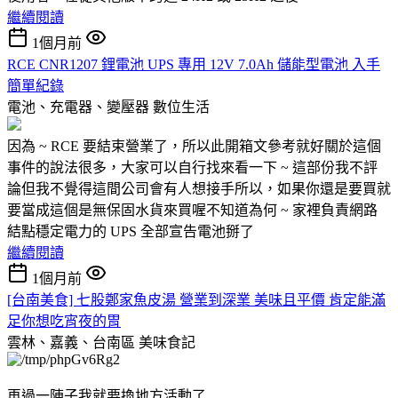
繼續閱讀
1個月前
RCE CNR1207 鋰電池 UPS 專用 12V 7.0Ah 儲能型電池 入手
簡單紀錄
電池、充電器、變壓器
數位生活
因為 ~ RCE 要結束營業了，所以此開箱文參考就好關於這個
事件的說法很多，大家可以自行找來看一下 ~ 這部份我不評
論但我不覺得這間公司會有人想接手所以，如果你還是要買就
要當成這個是無保固水貨來買喔不知道為何 ~ 家裡負責網路
結點穩定電力的 UPS 全部宣告電池掰了
繼續閱讀
1個月前
[台南美食] 七股鄭家魚皮湯 營業到深業 美味且平價 肯定能滿
足你想吃宵夜的胃
雲林、嘉義、台南區
美味食記
再過一陣子我就要換地方活動了