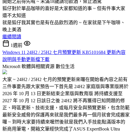
開始之前得先喊 ~ 未滿18歲請勿飲酒，禁止酒駕
狐仔對於單品咖啡的喜好是大家都知道的事 ~ 但有件事大家
還不太知道
就是狐仔我其實也是有在品飲烈酒的 ~ 在家就是下午咖啡、
晚上美酒
繼續閱讀
1週前
Windows 11 24H2 / 25H2 七月預覽更新 KB5101684 更新內容
說明與手動更新檔下載
Microsoft 軟體與相關資源
數位生活
大家 ~ 24H2 / 25H2 七月的預覽更新來囉在開始看內容之前有
三件事要先跟大家預告一下首先是 24H2 家庭版與專業版將於
2026 年 10 月 13 日更新結束企業版與教育版 將持續支援至
2027 年 10 月 12 日該日之後 24H2 將不再獲得已知問題的修
正、時區更新、技術支援，或每月安全與預覽更新，包含防範
最新安全威脅的保護再來就是我們最多再一個月就會完成搬家
囉 ~ 到時大家要持續來喔然後就是我們入手技能點滿版本的
新商用筆電，開箱文筆經快完成了ASUS ExpertBook Ultra