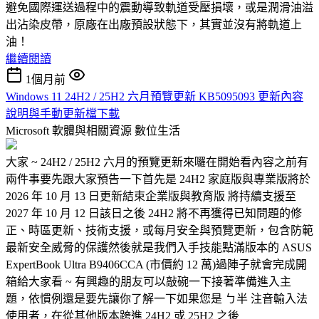
避免國際運送過程中的震動導致軌道受壓損壞，或是潤滑油溢
出沾染皮帶，原廠在出廠預設狀態下，其實並沒有將軌道上
油！
繼續閱讀
1個月前
Windows 11 24H2 / 25H2 六月預覽更新 KB5095093 更新內容
說明與手動更新檔下載
Microsoft 軟體與相關資源
數位生活
大家 ~ 24H2 / 25H2 六月的預覽更新來囉在開始看內容之前有
兩件事要先跟大家預告一下首先是 24H2 家庭版與專業版將於
2026 年 10 月 13 日更新結束企業版與教育版 將持續支援至
2027 年 10 月 12 日該日之後 24H2 將不再獲得已知問題的修
正、時區更新、技術支援，或每月安全與預覽更新，包含防範
最新安全威脅的保護然後就是我們入手技能點滿版本的 ASUS
ExpertBook Ultra B9406CCA (市價約 12 萬)過陣子就會完成開
箱給大家看 ~ 有興趣的朋友可以敲碗一下接著準備進入主
題，依慣例還是要先讓你了解一下如果您是 ㄅ半 注音輸入法
使用者，在從其他版本跨進 24H2 或 25H2 之後