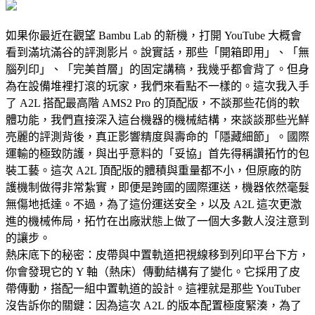
如果你最近在觀望 Bambu Lab 的新機，打開 YouTube 大概會
看到滿坑滿谷的評測影片。說實話，那些「開箱即用」、「無
腦列印」、「完美首層」的固定講稿，我幾乎都會背了。但身
為在設備堆裡打滾的玩家，我們來看點不一樣的。這次我入手
了 A2L 搭配最高階 AMS2 Pro 的頂配版，不談那些花俏的軟
體功能，我們直接深入這台機器的機械結構，來談談那些光鮮
亮麗的評測背後，真正影響精度與壽命的「隱藏細節」。國際
運輸的極致防護，與出乎意料的「妥協」首先得稱讚拓竹的包
裝工藝。這次 A2L 頂配版的體積與重量都不小，但原廠的防
護機制做得非常紮實，即便是跨國的國際運送，機器依然毫髮
無傷地抵達。不過，為了這份運送安全，以及 A2L 這次更激
進的機械佈局，拓竹在出廠狀態上做了一個大多數人沒注意到
的讓步。
熱床底下的秘密：皮帶與中置軌道把視線移到列印平台下方，
你會發現它的 Y 軸（熱床）傳動結構有了變化。它採用了皮
帶傳動，搭配一組中置軌道的設計。這裡就是那些 YouTuber
沒告訴你的關鍵：因為這次 A2L 的版本配置極度緊湊，為了