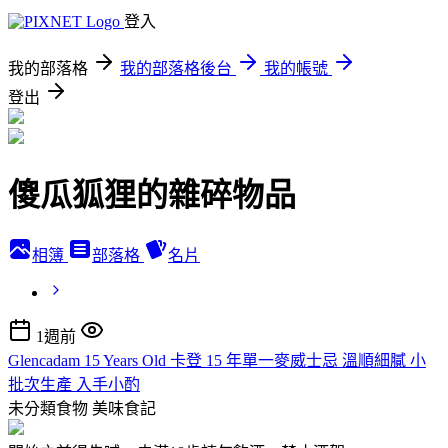
登入
我的部落格
我的部落格後台
我的帳號
登出
傻瓜狐狸的雜碎物品
相簿
部落格
名片
1週前
Glencadam 15 Years Old 卡登 15 年單一麥威士忌 溫順細膩 小
批次生產 入手小酌
未分類食物
美味食記