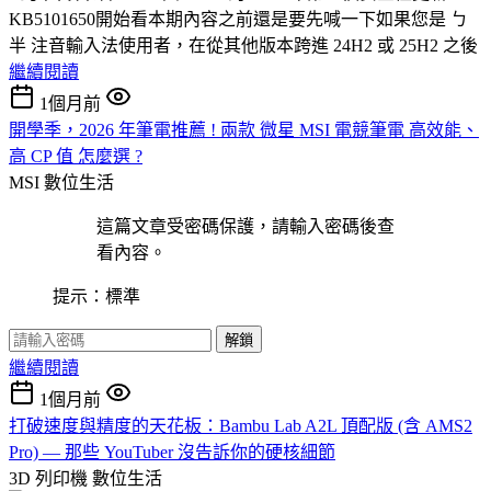
KB5101650開始看本期內容之前還是要先喊一下如果您是 ㄅ
半 注音輸入法使用者，在從其他版本跨進 24H2 或 25H2 之後
繼續閱讀
1個月前
開學季，2026 年筆電推薦 ! 兩款 微星 MSI 電競筆電 高效能、
高 CP 值 怎麼選 ?
MSI
數位生活
這篇文章受密碼保護，請輸入密碼後查
看內容。
提示：標準
解鎖
繼續閱讀
1個月前
打破速度與精度的天花板：Bambu Lab A2L 頂配版 (含 AMS2
Pro) — 那些 YouTuber 沒告訴你的硬核細節
3D 列印機
數位生活