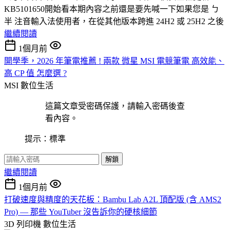
KB5101650開始看本期內容之前還是要先喊一下如果您是 ㄅ
半 注音輸入法使用者，在從其他版本跨進 24H2 或 25H2 之後
繼續閱讀
1個月前
開學季，2026 年筆電推薦 ! 兩款 微星 MSI 電競筆電 高效能、
高 CP 值 怎麼選 ?
MSI
數位生活
這篇文章受密碼保護，請輸入密碼後查
看內容。
提示：標準
解鎖
繼續閱讀
1個月前
打破速度與精度的天花板：Bambu Lab A2L 頂配版 (含 AMS2
Pro) — 那些 YouTuber 沒告訴你的硬核細節
3D 列印機
數位生活