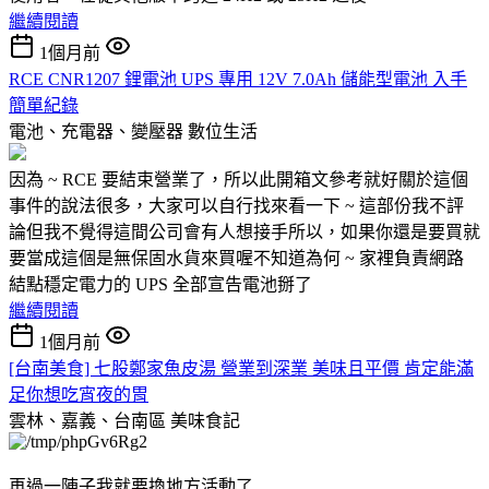
繼續閱讀
1個月前
RCE CNR1207 鋰電池 UPS 專用 12V 7.0Ah 儲能型電池 入手
簡單紀錄
電池、充電器、變壓器
數位生活
因為 ~ RCE 要結束營業了，所以此開箱文參考就好關於這個
事件的說法很多，大家可以自行找來看一下 ~ 這部份我不評
論但我不覺得這間公司會有人想接手所以，如果你還是要買就
要當成這個是無保固水貨來買喔不知道為何 ~ 家裡負責網路
結點穩定電力的 UPS 全部宣告電池掰了
繼續閱讀
1個月前
[台南美食] 七股鄭家魚皮湯 營業到深業 美味且平價 肯定能滿
足你想吃宵夜的胃
雲林、嘉義、台南區
美味食記
再過一陣子我就要換地方活動了