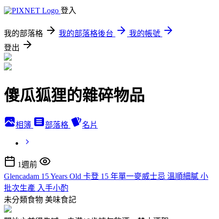
登入
我的部落格
我的部落格後台
我的帳號
登出
傻瓜狐狸的雜碎物品
相簿
部落格
名片
1週前
Glencadam 15 Years Old 卡登 15 年單一麥威士忌 溫順細膩 小
批次生產 入手小酌
未分類食物
美味食記