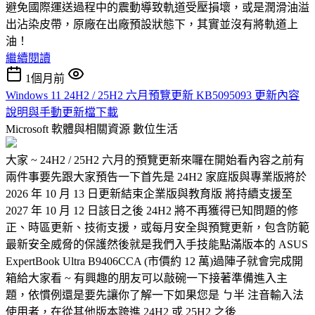
避免國際運送過程中的震動導致軌道受壓損壞，或是潤滑油溢
出沾染皮帶，原廠在出廠預設狀態下，其實並沒有將軌道上
油！
繼續閱讀
1個月前
Windows 11 24H2 / 25H2 六月預覽更新 KB5095093 更新內容
說明與手動更新檔下載
Microsoft 軟體與相關資源
數位生活
大家 ~ 24H2 / 25H2 六月的預覽更新來囉在開始看內容之前有
兩件事要先跟大家預告一下首先是 24H2 家庭版與專業版將於
2026 年 10 月 13 日更新結束企業版與教育版 將持續支援至
2027 年 10 月 12 日該日之後 24H2 將不再獲得已知問題的修
正、時區更新、技術支援，或每月安全與預覽更新，包含防範
最新安全威脅的保護然後就是我們入手技能點滿版本的 ASUS
ExpertBook Ultra B9406CCA (市價約 12 萬)過陣子就會完成開
箱給大家看 ~ 有興趣的朋友可以敲碗一下接著準備進入主
題，依慣例還是要先讓你了解一下如果您是 ㄅ半 注音輸入法
使用者，在從其他版本跨進 24H2 或 25H2 之後