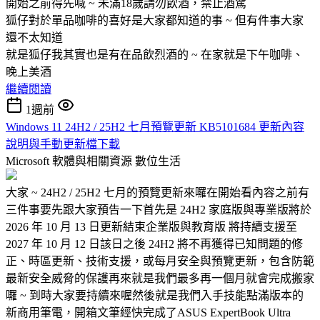
開始之前得先喊 ~ 未滿18歲請勿飲酒，禁止酒駕
狐仔對於單品咖啡的喜好是大家都知道的事 ~ 但有件事大家
還不太知道
就是狐仔我其實也是有在品飲烈酒的 ~ 在家就是下午咖啡、
晚上美酒
繼續閱讀
1週前
Windows 11 24H2 / 25H2 七月預覽更新 KB5101684 更新內容
說明與手動更新檔下載
Microsoft 軟體與相關資源
數位生活
大家 ~ 24H2 / 25H2 七月的預覽更新來囉在開始看內容之前有
三件事要先跟大家預告一下首先是 24H2 家庭版與專業版將於
2026 年 10 月 13 日更新結束企業版與教育版 將持續支援至
2027 年 10 月 12 日該日之後 24H2 將不再獲得已知問題的修
正、時區更新、技術支援，或每月安全與預覽更新，包含防範
最新安全威脅的保護再來就是我們最多再一個月就會完成搬家
囉 ~ 到時大家要持續來喔然後就是我們入手技能點滿版本的
新商用筆電，開箱文筆經快完成了ASUS ExpertBook Ultra