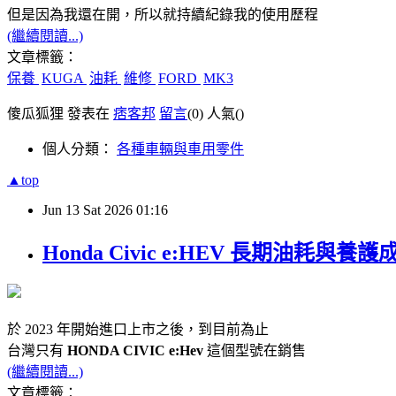
但是因為我還在開，所以就持續紀錄我的使用歷程
(繼續閱讀...)
文章標籤：
保養
KUGA
油耗
維修
FORD
MK3
傻瓜狐狸 發表在
痞客邦
留言
(0)
人氣(
)
個人分類：
各種車輛與車用零件
▲top
Jun
13
Sat
2026
01:16
Honda Civic e:HEV 長期油耗與養護
於 2023 年開始進口上市之後，到目前為止
台灣只有
HONDA CIVIC e:Hev
這個型號在銷售
(繼續閱讀...)
文章標籤：