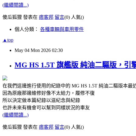
(繼續閱讀...)
傻瓜狐狸 發表在
痞客邦
留言
(0)
人氣(
)
個人分類：
各種車輛與車用零件
▲top
May
04
Mon
2026
02:30
MG HS 1.5T 旗艦版 純油二驅
在我們這邊進行使用的紀錄中的 MG HS 1.5T 純油二驅版本
因為原廠那邊維修好像不太給力，履修不復
所以決定做本篇紀錄以滋紀念與紀錄
也許未來有機會可以幫到同樣狀況的車友
(繼續閱讀...)
傻瓜狐狸 發表在
痞客邦
留言
(0)
人氣(
)