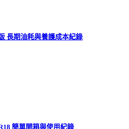
純油 尊爵版 長期油耗與養護成本紀錄
5/60R18 簡單開箱與使用紀錄