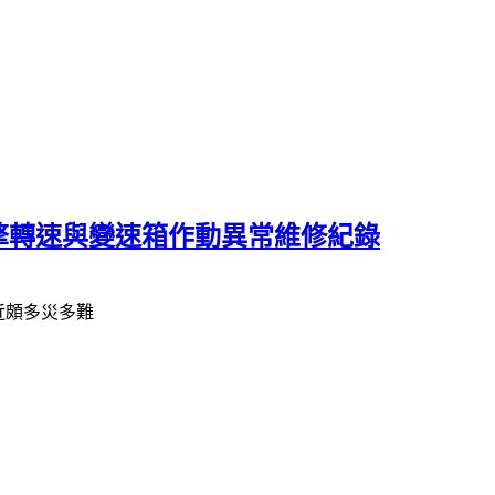
版，引擎轉速與變速箱作動異常維修紀錄
最近頗多災多難