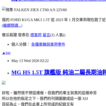
我的 FORD KUGA MK3 1.5T 從 2023 年 1 月交車到現在跑了
(繼續閱讀...)
傻瓜狐狸 發表在
痞客邦
留言
(2)
人氣(
)
個人分類：
各種車輛與車用零件
▲top
May
13
Wed
2026
02:22
MG HS 1.5T 旗艦版 純油二驅長期油
好啦 ~ 雖然很不想這樣做，但我們的車主就真的這樣命苦
所以在他的指定之下，我們的刊頭圖變成這一張 XD
目前為止，我們在此車上所完成的紀錄文有