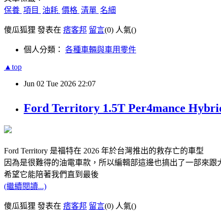
保養
項目
油耗
價格
清單
名細
傻瓜狐狸 發表在
痞客邦
留言
(0)
人氣(
)
個人分類：
各種車輛與車用零件
▲top
Jun
02
Tue
2026
22:07
Ford Territory 1.5T Per4man
Ford Territory 是福特在 2026 年於台灣推出的救存亡的車型
因為是很難得的油電車款，所以編輯部這邊也搞出了一部來跟
希望它能陪著我們直到最後
(繼續閱讀...)
傻瓜狐狸 發表在
痞客邦
留言
(0)
人氣(
)