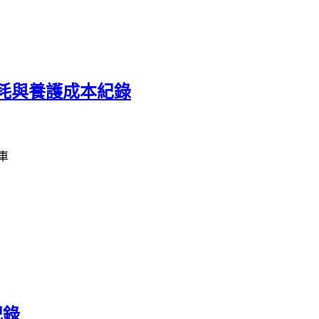
e 長期油耗與養護成本紀錄
車
紀錄