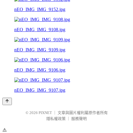
nEO_IMG_IMG_9152.jpg
nEO_IMG_IMG_9108.jpg
nEO_IMG_IMG_9109.jpg
nEO_IMG_IMG_9106.jpg
nEO_IMG_IMG_9107.jpg
© 2026
PIXNET
｜
文章與圖片權利屬原作者所有
隱私權政策
｜
服務聲明
⚠️