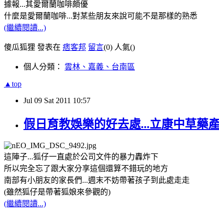
據報...其愛爾蘭咖啡頗優
什麼是愛爾蘭咖啡...對某些朋友來說可能不是那樣的熟悉
(繼續閱讀...)
傻瓜狐狸 發表在
痞客邦
留言
(0)
人氣(
)
個人分類：
雲林、嘉義、台南區
▲top
Jul
09
Sat
2011
10:57
假日育教娛樂的好去處...立康中草藥
這陣子...狐仔一直處於公司文件的暴力轟炸下
所以完全忘了跟大家分享這個還算不錯玩的地方
南部有小朋友的家長們...週末不妨帶著孩子到此處走走
(雖然狐仔是帶著狐娘來參觀的)
(繼續閱讀...)