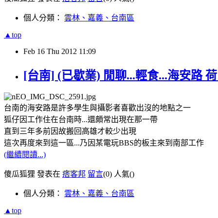
個人分類：
雲林、嘉義、台南區
▲top
Feb
16
Thu
2012
11:09
[台南] (已歇業) 閒聊...輕食...海安路 
台南的海安路是許多學生與攝影者喜歡出沒的地點之一
狐仔因工作住在台南時...還頗常出現在那一帶
直到三年多前因故搬回高雄才較少出現
這次再度來到這一區...乃因某電玩BBS的板主來到南部工作
(繼續閱讀...)
傻瓜狐狸 發表在
痞客邦
留言
(0)
人氣(
)
個人分類：
雲林、嘉義、台南區
▲top