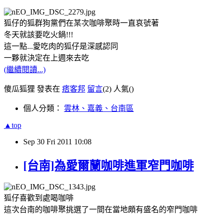
狐仔的狐群狗黨們在某次咖啡聚時一直哀號著
冬天就該要吃火鍋!!!
這一點...愛吃肉的狐仔是深感認同
一夥就決定在上週來去吃
(繼續閱讀...)
傻瓜狐狸 發表在
痞客邦
留言
(2)
人氣(
)
個人分類：
雲林、嘉義、台南區
▲top
Sep
30
Fri
2011
10:08
[台南]為愛爾蘭咖啡進軍窄門咖啡
狐仔喜歡到處喝咖啡
這次台南的咖啡聚挑選了一間在當地頗有盛名的窄門咖啡