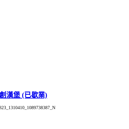
手創漢堡 (已歇業)