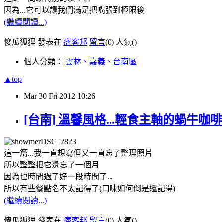
因為...它可以讓我們滿足把嘴張到極限後
(繼續閱讀...)
傻瓜狐狸 發表在
痞客邦
留言
(0)
人氣(
)
個人分類：
雲林、嘉義、台南區
▲top
Mar
30
Fri
2012
10:26
[台南] 溫馨風格...輕食主軸的蝸牛咖
這一篇...我一直想寫但又一直忘了整理照片
所以整整把它遺忘了一個月
因為也時間過了好一段時間了...
所以有些餐點名不太記得了(口味如何倒是還記得)
(繼續閱讀...)
傻瓜狐狸 發表在
痞客邦
留言
(0)
人氣(
)