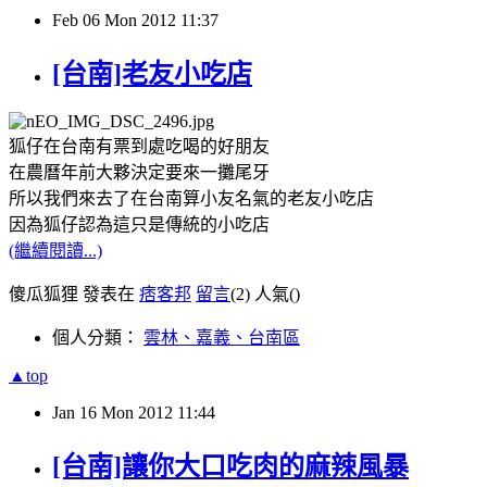
Feb
06
Mon
2012
11:37
[台南]老友小吃店
狐仔在台南有票到處吃喝的好朋友
在農曆年前大夥決定要來一攤尾牙
所以我們來去了在台南算小友名氣的老友小吃店
因為狐仔認為這只是傳統的小吃店
(繼續閱讀...)
傻瓜狐狸 發表在
痞客邦
留言
(2)
人氣(
)
個人分類：
雲林、嘉義、台南區
▲top
Jan
16
Mon
2012
11:44
[台南]讓你大口吃肉的麻辣風暴