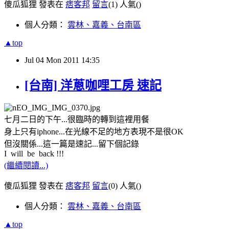
傻瓜狐狸 發表在
痞客邦
留言
(1)
人氣(
)
個人分類：
雲林、嘉義、台南區
▲top
Jul
04
Mon
2011
14:35
[台南] 洋蔥咖哩工房 速記
七月二日的下午...很臨時的轉到這裡用餐
身上只有iphone...在光線不足的地方表現不是很OK
但沒關係...這一篇是速記...留下個記錄
I will be back !!!
(繼續閱讀...)
傻瓜狐狸 發表在
痞客邦
留言
(0)
人氣(
)
個人分類：
雲林、嘉義、台南區
▲top