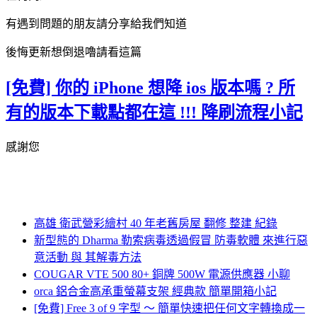
有遇到問題的朋友請分享給我們知道
後悔更新想倒退嚕請看這篇
[免費] 你的 iPhone 想降 ios 版本嗎 ? 所
有的版本下載點都在這 !!! 降刷流程小記
感謝您
高雄 衛武營彩繪村 40 年老舊房屋 翻修 整建 紀錄
新型態的 Dharma 勒索病毒透過假冒 防毒軟體 來進行惡
意活動 與 其解毒方法
COUGAR VTE 500 80+ 銅牌 500W 電源供應器 小聊
orca 鋁合金高承重螢幕支架 經典款 簡單開箱小記
[免費] Free 3 of 9 字型 ～ 簡單快速把任何文字轉換成一