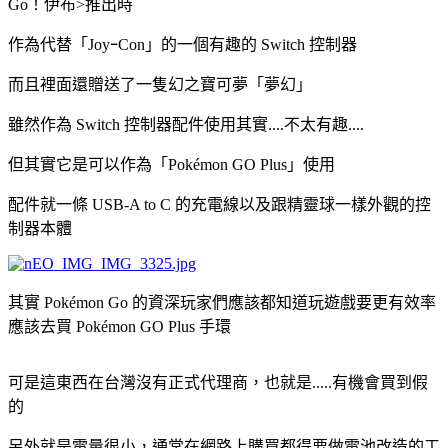
Go！伊布>推出時
作為代替「JoyｰCon」的一個有趣的 Switch 控制器
而且裡面還贈送了一隻幻之寶可夢「夢幻」
雖然作為 Switch 控制器配件使用其實....不太有趣....
但其實它是可以作為「Pokémon GO Plus」使用
配件就一條 USB-A to C 的充電線以及跟精靈球一樣外觀的控
制器本體
其實 Pokémon Go 的資深玩家們應該都知道玩遊戲要更有效率
應該去買 Pokémon GO Plus 手環
可是這東西在台灣沒有正式代理商，也就是.....有機會買到假
的
另外就是電量很小，通常在網路上購買都得要做電池改造的工