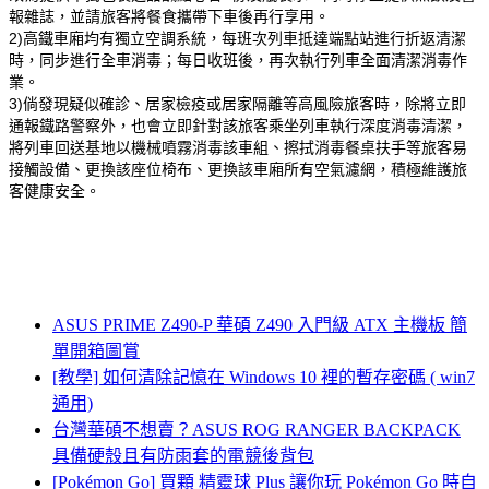
報雜誌，並請旅客將餐食攜帶下車後再行享用。
2)高鐵車廂均有獨立空調系統，每班次列車抵達端點站進行折返清潔
時，同步進行全車消毒；每日收班後，再次執行列車全面清潔消毒作
業。
3)倘發現疑似確診、居家檢疫或居家隔離等高風險旅客時，除將立即
通報鐵路警察外，也會立即針對該旅客乘坐列車執行深度消毒清潔，
將列車回送基地以機械噴霧消毒該車組、擦拭消毒餐桌扶手等旅客易
接觸設備、更換該座位椅布、更換該車廂所有空氣濾網，積極維護旅
客健康安全。
ASUS PRIME Z490-P 華碩 Z490 入門級 ATX 主機板 簡
單開箱圖賞
[教學] 如何清除記憶在 Windows 10 裡的暫存密碼 ( win7
通用)
台灣華碩不想賣？ASUS ROG RANGER BACKPACK
具備硬殼且有防雨套的電競後背包
[Pokémon Go] 買顆 精靈球 Plus 讓你玩 Pokémon Go 時自