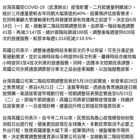
台灣高鐵受COVID-19（武漢肺炎）疫情影響，二月起運量明顯減少，
統計三月運量更較去年同期大幅衰退約40%，經審慎評估旅客需求，
在同時兼顧大眾運輸便利性與營運資源有效運用之前提下，決定自5月
18日（一）起，啟動第二階段短期調整班表，由原第一階段每週調整
41班，再減少147班，總計兩階段調減188班，調整後每週提供828班
次的旅運服務，較原本每週1,016班減少18.5%。
高鐵公司表示，調整後通勤時段多數班次仍予以保留，可充分滿足旅
客通勤需求，並於尖峰時段每小時提供6班次列車、離峰時段亦維持每
小時提供3至4班次列車的旅運服務。同時，因應本次短期班表調整，
高鐵公司亦將適度調節部分車次之自由座車廂數，以加強服務旅客。
台灣高鐵公司第二階段短期調整班表於5月18日起實施，依發車前28日
之售票規定，將自4月21日（二）凌晨零時起，透過各售票通路逐日開
放預購，敬請旅客提早規劃行程。短期調整班表預定實施至6月23日
（二）止，即端午節疏運前，高鐵公司將密切觀察疫情發展，持續評
估旅客需求，一旦疫情好轉、運量回升時立即提前恢復原班表。
台灣高鐵公司表示，自今年二月以來，民眾因為擔心疫情爆發紛紛取
消假日出遊行程，隨後更因疫情在全球擴大，多數民眾取消不必要之
外出行程，致使高鐵運量大幅下滑。經審慎評估、通盤權衡市場供
需，決定務實調整營運資源以落實公司治理，並啟動第二階段短期班