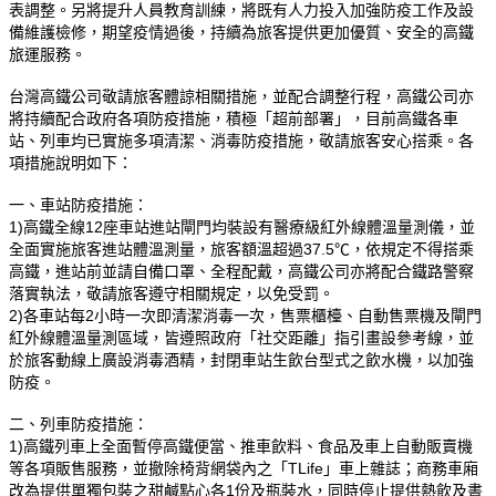
表調整。另將提升人員教育訓練，將既有人力投入加強防疫工作及設
備維護檢修，期望疫情過後，持續為旅客提供更加優質、安全的高鐵
旅運服務。
台灣高鐵公司敬請旅客體諒相關措施，並配合調整行程，高鐵公司亦
將持續配合政府各項防疫措施，積極「超前部署」，目前高鐵各車
站、列車均已實施多項清潔、消毒防疫措施，敬請旅客安心搭乘。各
項措施說明如下：
一、車站防疫措施：
1)高鐵全線12座車站進站閘門均裝設有醫療級紅外線體溫量測儀，並
全面實施旅客進站體溫測量，旅客額溫超過37.5℃，依規定不得搭乘
高鐵，進站前並請自備口罩、全程配戴，高鐵公司亦將配合鐵路警察
落實執法，敬請旅客遵守相關規定，以免受罰。
2)各車站每2小時一次即清潔消毒一次，售票櫃檯、自動售票機及閘門
紅外線體溫量測區域，皆遵照政府「社交距離」指引畫設參考線，並
於旅客動線上廣設消毒酒精，封閉車站生飲台型式之飲水機，以加強
防疫。
二、列車防疫措施：
1)高鐵列車上全面暫停高鐵便當、推車飲料、食品及車上自動販賣機
等各項販售服務，並撤除椅背網袋內之「TLife」車上雜誌；商務車廂
改為提供單獨包裝之甜鹹點心各1份及瓶裝水，同時停止提供熱飲及書