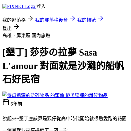
登入
我的部落格
我的部落格後台
我的帳號
登出
高雄、屏東區
國內旅遊
[墾丁] 莎莎の拉夢 Sasa
L'amour 對面就是沙灘的船帆
石好民宿
傻瓜狐狸的雜碎物品
6年前
說起來~墾丁應該算是狐仔從高中時代開始就很熱愛跑的花園
一個月就要來這邊兩天一夜一次