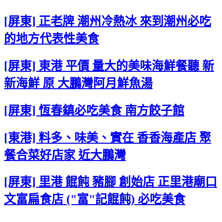
[屏東] 正老牌 潮州冷熱冰 來到潮州必吃
的地方代表性美食
[屏東] 東港 平價 量大的美味海鮮餐聽 新
新海鮮 原 大鵬灣阿月鮮魚湯
[屏東] 恆春鎮必吃美食 南方餃子館
[東港] 料多、味美、實在 香香海產店 聚
餐合菜好店家 近大鵬灣
[屏東] 里港 餛飩 豬腳 創始店 正里港廟口
文富扁食店 ("富"記餛飩) 必吃美食