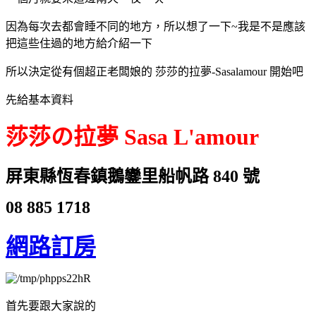
因為每次去都會睡不同的地方，所以想了一下~我是不是應該
把這些住過的地方給介紹一下
所以決定從有個超正老闆娘的 莎莎的拉夢-Sasalamour 開始吧
先給基本資料
莎莎の拉夢 Sasa L'amour
屏東縣恆春鎮鵝鑾里船帆路 840 號
08 885 1718
網路訂房
首先要跟大家說的