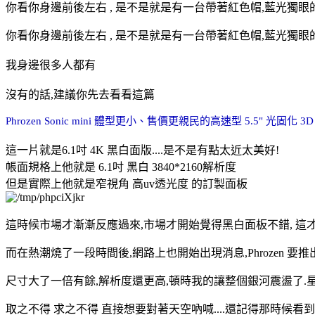
你看你身邊前後左右 , 是不是就是有一台帶著紅色帽,藍光獨
你看你身邊前後左右 , 是不是就是有一台帶著紅色帽,藍光獨
我身邊很多人都有
沒有的話,建議你先去看看這篇
Phrozen Sonic mini 體型更小、售價更親民的高速型 5.5" 光固化 
這一片就是6.1吋 4K 黑白面版....是不是有點太近太美好!
帳面規格上他就是 6.1吋 黑白 3840*2160解析度
但是實際上他就是窄視角 高uv透光度 的訂製面板
這時候市場才漸漸反應過來,市場才開始覺得黑白面板不錯, 這
而在熱潮燒了一段時間後,網路上也開始出現消息,Phrozen 要
尺寸大了一倍有餘,解析度還更高,頓時我的讓整個銀河震盪了.星
取之不得 求之不得 直接想要對著天空吶喊....還記得那時候看