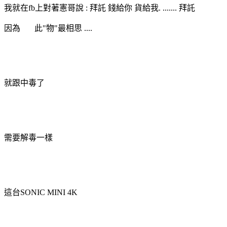
我就在fb上對著憲哥說 : 拜託 錢給你 貨給我. ....... 拜託
因為 此"物"最相思 ....
就跟中毒了
需要解毒一樣
這台SONIC MINI 4K