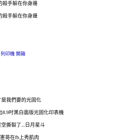
眼的殺手躲在你身邊
眼的殺手躲在你身邊
3D 列印機 開箱
才是我們要的光固化
推出8.9吋黑白面版光固化印表機
空撕裂了...日月星斗
到憲哥在fb上秀肌肉