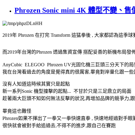
Phrozen Sonic mini 4K 體型不
2019年 Phrozen 在打完 Transform 這猛拳後 , 大家都認為這季
而2019年台灣的Phrozen 透過集資宣傳 搭配妥善的新機布局發佈
AnyCubic ELEGOO Phrozen UV光固化機三巨頭三分天下的
我在台灣看過去的角度是覺得真的很厲害,畢竟對岸量化跟一些
沒有人知道這時候其實只是起點
新一系列Sonic 機型撞擊的起點... 不甘於只是三足鼎立的局面
趁著兩大巨頭不知如何無法反擊的狀況,再增加品牌的競爭力,
畢竟這也難怪
Phrozen如果不揮出了一拳又一拳快速直拳 , 快速地經過對手眼簾
很快就會被對手給追過去,不得不的進步,跟自己在賽跑