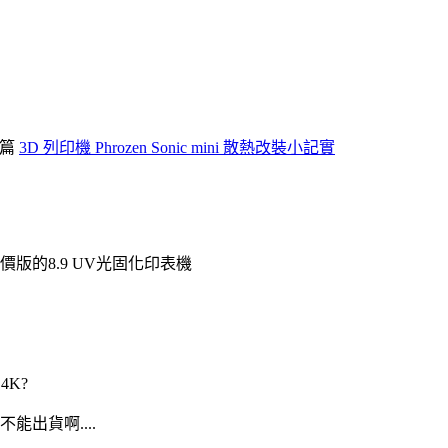
這篇
3D 列印機 Phrozen Sonic mini 散熱改裝小記實
版的8.9 UV光固化印表機
 4K?
能出貨啊....