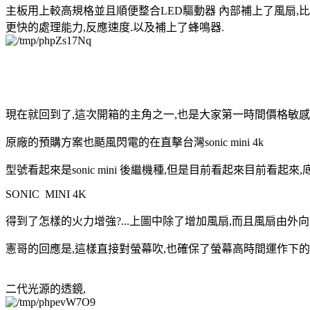
主板用上較高規格並且順便整合LED驅動器 內部補上了風扇,比上一代 
更快的處理能力,反應速度.以及補上了蜂鳴器.
現在就回到了,這次開箱的主角之一,也是大家第一時間價格敏感用
原廠的預購方案也颳風閃電的在直擊台灣sonic mini 4k
型號看起來是sonic mini 後繼機種,但是目前看起來目前看起來,
SONIC MINI 4K
得到了怎樣的火力增強?...上圖中除了增加風扇,而且風扇由外向
憲哥的回應是,這樣直接對螢幕吹,也確保了螢幕高時間運作下
二代光源的透鏡,