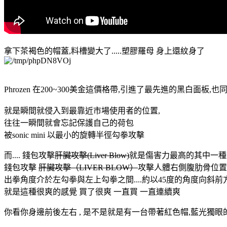
拿下茶褐色的帽蓋,料槽變大了.....塑膠羅母 身上還紋身了
Phrozen 在200~300美金這價格帶,引進了最先進的黑白面板,
就是瞬間就侵入到最靠近市場使用者的位置,
往往一瞬間就會忘記保護自己的荷包
被sonic mini 以最小的旋轉半徑勾拳攻擊
而.... 錢包攻擊
肝臟攻擊(Liver Blow)
就是傷害力最高的其中一種
錢包攻擊
肝臟攻擊（LIVER BLOW）
攻擊人體右側腹肋骨位置
出拳角度介於左勾拳與左上勾拳之間....約以45度的角度向斜
就是這種很爽的感覺 買了很爽 一直買 一直連續爽
你看你身邊前後左右 , 是不是就是有一台帶著紅色帽,藍光獨