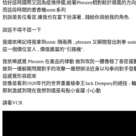
恰好這時國際又因為疫情停擺,給著Phrozen相對較於順風的方向
而這段時間的香香機sonic系列
別說是各位看官,連我也在當下扮演著 , 錢給你貨給我的角色.
說這不得不提一下
我還依稀記得我拿到sonic 隔兩周 , phrozen 又瞬間發出刺拳 sonic mi
這一個價位宜人 , 價值擔當的"引路機".
我依稀感覺 Phrozen 在產品的律動 做到攻防一體像極了泰臣
做到一邊躲開甩開對手的攻擊一邊想辦法近身以勾拳向對手發
這感覺形容起來
就像是看到1920年代的世界重量級拳王Jack Dempsey的絕技 - 輪
那刺激感到現在我想到還是有點小雀躍 小心動
請看VCR