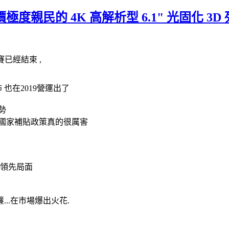
變、售價極度親民的 4K 高解析型 6.1" 光固化 3
球賽已經結束 ,
 也在2019營運出了
局勢
國家補貼政策真的很厲害
跟領先局面
...在市場爆出火花.