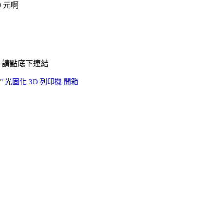
0 元啊
，請點底下連結
.1" 光固化 3D 列印機 開箱