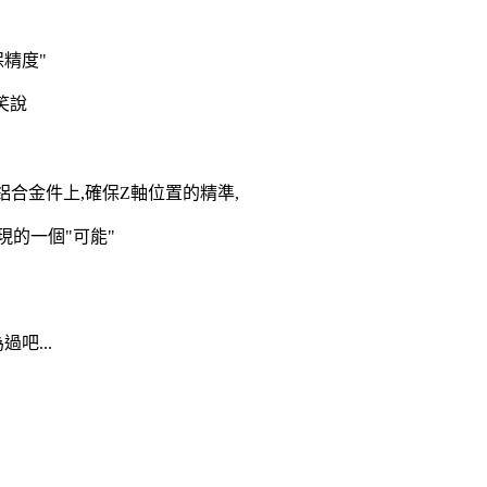
保精度"
笑說
工鋁合金件上,確保Z軸位置的精準,
的一個"可能"
吧...