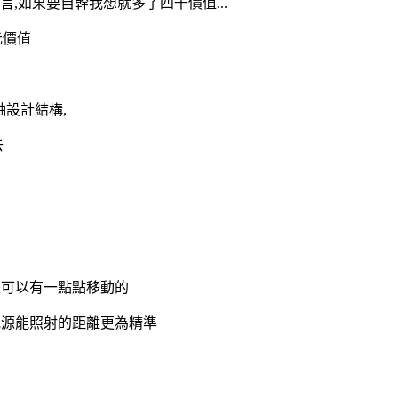
,如果要自幹我想就多了四千價值...
元價值
軸設計結構,
去
是可以有一點點移動的
光源能照射的距離更為精準