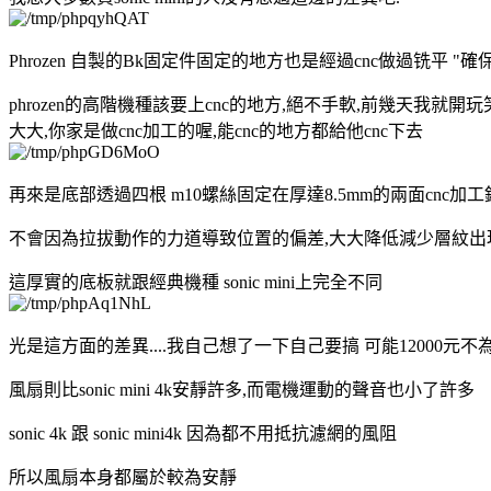
Phrozen 自製的Bk固定件固定的地方也是經過cnc做過铣平 "確
phrozen的高階機種該要上cnc的地方,絕不手軟,前幾天我就開玩
大大,你家是做cnc加工的喔,能cnc的地方都給他cnc下去
再來是底部透過四根 m10螺絲固定在厚達8.5mm的兩面cnc加
不會因為拉拔動作的力道導致位置的偏差,大大降低減少層紋出現
這厚實的底板就跟經典機種 sonic mini上完全不同
光是這方面的差異....我自己想了一下自己要搞 可能12000元不為過
風扇則比sonic mini 4k安靜許多,而電機運動的聲音也小了許多
sonic 4k 跟 sonic mini4k 因為都不用抵抗濾網的風阻
所以風扇本身都屬於較為安靜