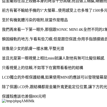
這金屬殼在加上殼體本身的烤漆十分高級,而且做工細膩,總體而言
前方有著不輸給手機的5"大螢幕...使用感受上也多堆了1500多
至於有機氣體污染的吸附,就當作是贈品
我們再來看一下第一眼外,那個跟SONIC MINI 4K全然不同的Z
鎖固線軌的地方,乍看有些刀痕,但是跟您保證,你用手指頭摸過
就像是少女的肌膚一樣水嫩,平整光滑
並且光是第一眼視覺上相比mini就讓人對他有無可比擬信賴感.
只看視覺上的信賴,不如等下在實際看看他的結構
LCD獨立的外框保護結構,如果使用MINI的應該可以發現螢幕
除了保護LCD外,跟結構都是金屬外寬更能定位位置,讓下方的
保護殼應該也差個800元吧