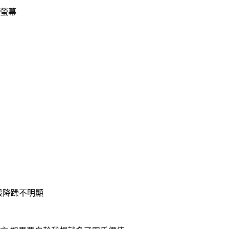
的螢幕
屬殼降躁不明顯