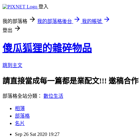
登入
我的部落格
我的部落格後台
我的帳號
登出
傻瓜狐狸的雜碎物品
跳到主文
請直接當成每一篇都是業配文!!! 邀稿合作事務洽談請
部落格全站分類：
數位生活
相簿
部落格
名片
Sep
26
Sat
2020
19:27