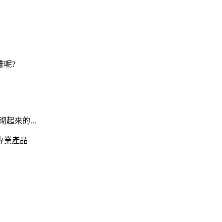
殺誰呢?
起來的...
專業產品