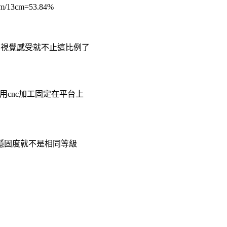
3cm=53.84%
分的視覺感受就不止這比例了
用cnc加工固定在平台上
台穩固度就不是相同等級