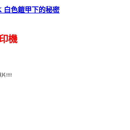
 4K 白色鎧甲下的秘密
 列印機
!!!