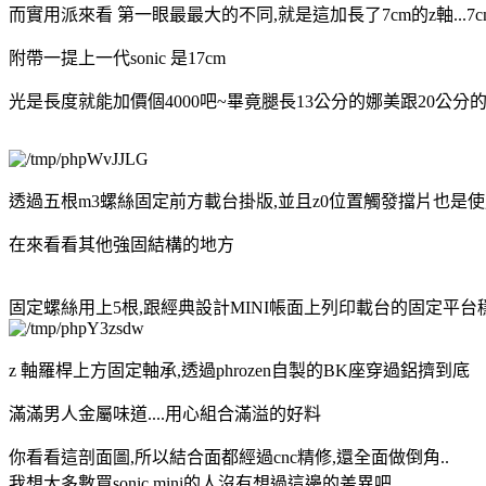
而實用派來看 第一眼最最大的不同,就是這加長了7cm的z軸...7cm/1
附帶一提上一代sonic 是17cm
光是長度就能加價個4000吧~畢竟腿長13公分的娜美跟20公
透過五根m3螺絲固定前方載台掛版,並且z0位置觸發擋片也是使
在來看看其他強固結構的地方
固定螺絲用上5根,跟經典設計MINI帳面上列印載台的固定平
z 軸羅桿上方固定軸承,透過phrozen自製的BK座穿過鋁擠到底
滿滿男人金屬味道....用心組合滿溢的好料
你看看這剖面圖,所以結合面都經過cnc精修,還全面做倒角..
我想大多數買sonic mini的人沒有想過這邊的差異吧.