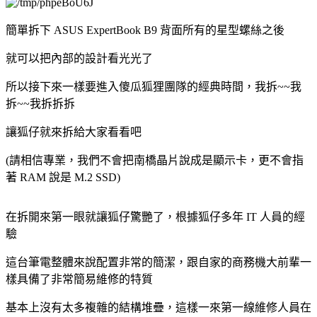
簡單拆下 ASUS ExpertBook B9 背面所有的星型螺絲之後
就可以把內部的設計看光光了
所以接下來一樣要進入傻瓜狐狸團隊的經典時間，我拆~~我
拆~~我拆拆拆
讓狐仔就來拆給大家看看吧
(請相信專業，我們不會把南橋晶片說成是顯示卡，更不會指
著 RAM 說是 M.2 SSD)
在拆開來第一眼就讓狐仔驚艷了，根據狐仔多年 IT 人員的經
驗
這台筆電整體來說配置非常的簡潔，跟自家的商務機大前輩一
樣具備了非常簡易維修的特質
基本上沒有太多複雜的結構堆疊，這樣一來第一線維修人員在