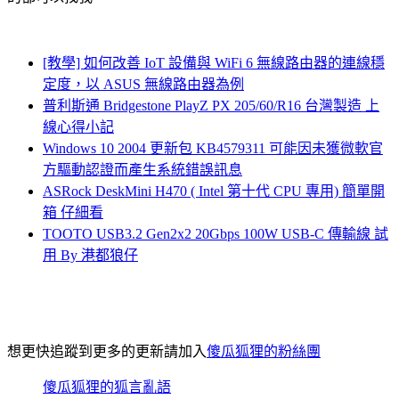
[教學] 如何改善 IoT 設備與 WiFi 6 無線路由器的連線穩
定度，以 ASUS 無線路由器為例
普利斯通 Bridgestone PlayZ PX 205/60/R16 台灣製造 上
線心得小記
Windows 10 2004 更新包 KB4579311 可能因未獲微軟官
方驅動認證而產生系統錯誤訊息
ASRock DeskMini H470 ( Intel 第十代 CPU 專用) 簡單開
箱 仔細看
TOOTO USB3.2 Gen2x2 20Gbps 100W USB-C 傳輸線 試
用 By 港都狼仔
想更快追蹤到更多的更新請加入
傻瓜狐狸的粉絲團
傻瓜狐狸的狐言亂語