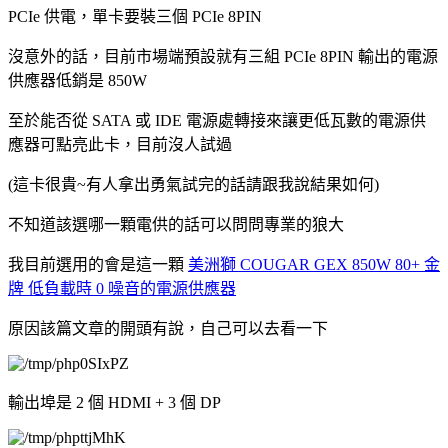
PCIe 供電，單卡要裝三個 PCIe 8PIN
沒意外的話，目前市場端預設就有三組 PCIe 8PIN 輸出的電源
供應器低銷是 850W
至於能否從 SATA 或 IDE 電源處轉接來讓更低瓦數的電源供
應器可點亮此卡，目前沒人試過
(這卡很貴~有人拿出勇氣試完的話請跟我說結果如何)
不知道該選哪一顆電供的話可以問問專業的狼大
我目前選用的會是這一顆
美洲獅 COUGAR GEX 850W 80+ 金
牌 低負載時 0 噪音的電源供應器
原因該篇文章的開頭有說，自己可以去看一下
輸出埠是 2 個 HDMI + 3 個 DP