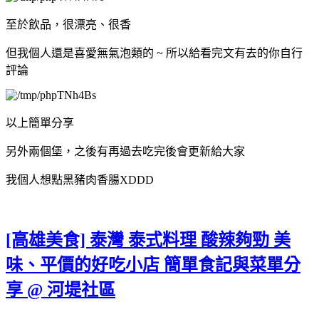
至於飲品，很漂亮、很香
但我個人還是喜愛無氣泡類的 ~ 所以給看完文有去的你自行
評論
以上簡單分享
另外兩個堡，之後有再過去吃完後會更新給大家
我個人想點黑豬肉香腸XDDD
[高雄美食] 泰灣 泰式料理 酸辣夠勁 美
味、平價的好吃小店 簡單食記與菜單分
享 @ 河堤社區