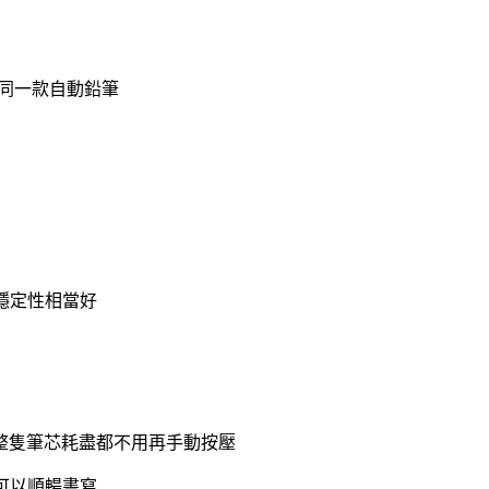
指的是同一款自動鉛筆
穩定性相當好
整隻筆芯耗盡都不用再手動按壓
可以順暢書寫