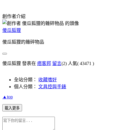
創作者介紹
傻瓜狐狸
傻瓜狐狸的雜碎物品
傻瓜狐狸 發表在
痞客邦
留言
(2)
人氣(
43471
)
全站分類：
收藏嗜好
個人分類：
文具控與手錶
▲top
載入更多