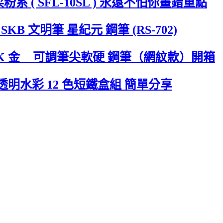
 柔粉系 ( SFL-10SL ) 永遠不怕你畫錯重點
B 文明筆 星紀元 鋼筆 (RS-702)
95 14K 金 可調筆尖軟硬 鋼筆（網紋款）開箱
級透明水彩 12 色短鐵盒組 簡單分享