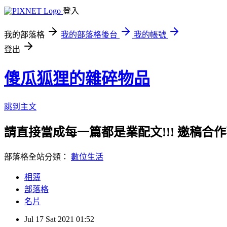
登入
我的部落格
我的部落格後台
我的帳號
登出
傻瓜狐狸的雜碎物品
跳到主文
請直接當成每一篇都是業配文!!! 邀稿合作事務洽談請
部落格全站分類：
數位生活
相簿
部落格
名片
Jul
17
Sat
2021
01:52