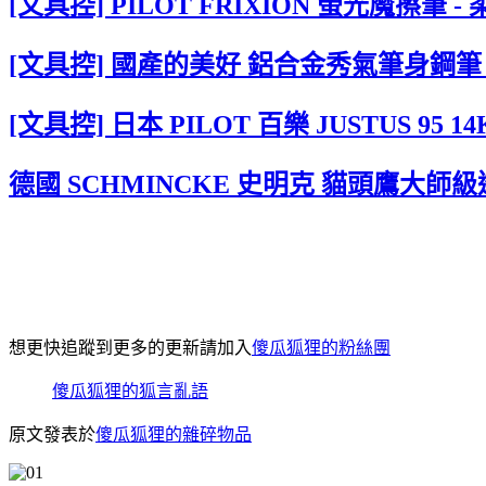
[文具控] PILOT FRIXION 螢光魔擦筆 -
[文具控] 國產的美好 鋁合金秀氣筆身鋼筆 SK
[文具控] 日本 PILOT 百樂 JUSTUS 
德國 SCHMINCKE 史明克 貓頭鷹大師
想更快追蹤到更多的更新請加入
傻瓜狐狸的粉絲團
傻瓜狐狸的狐言亂語
原文發表於
傻瓜狐狸的雜碎物品