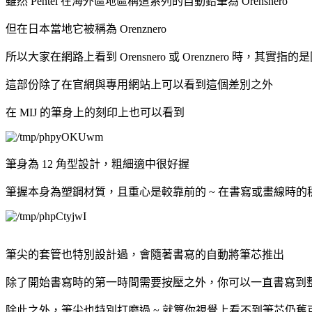
雖然 Pentel 在海外區地區稱這系列的自動鉛筆為 Orensnero
但在日本當地它被稱為 Orenznero
所以大家在網路上看到 Orensnero 或 Orenznero 時，其實
這部份除了在官網與專用網站上可以看到這個差別之外
在 MIJ 的筆身上的刻印上也可以看到
筆身為 12 角型設計，粗細適中很好握
筆握本身為塑鋼材質，且重心是較靠前的 ~ 在書寫或畫線時的
筆尖的套管也特別設計過，會隨著書寫的自動將筆芯推出
除了開始書寫時的第一時間需要按壓之外，你可以一直書寫到
除此之外，筆尖也特別打磨過 ~ 就算你視覺上看不到筆芯仍舊