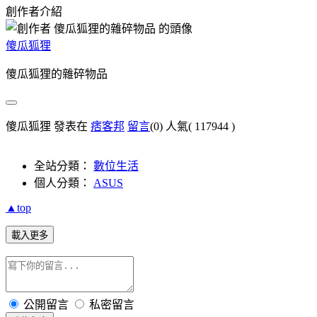
創作者介紹
傻瓜狐狸
傻瓜狐狸的雜碎物品
傻瓜狐狸 發表在
痞客邦
留言
(0)
人氣(
117944
)
全站分類：
數位生活
個人分類：
ASUS
▲top
載入更多
公開留言
私密留言