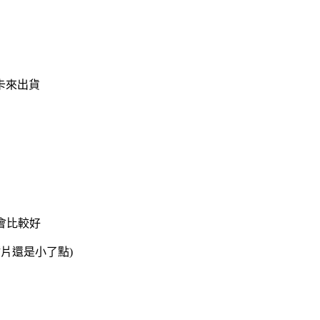
卡來出貨
 會比較好
片還是小了點)