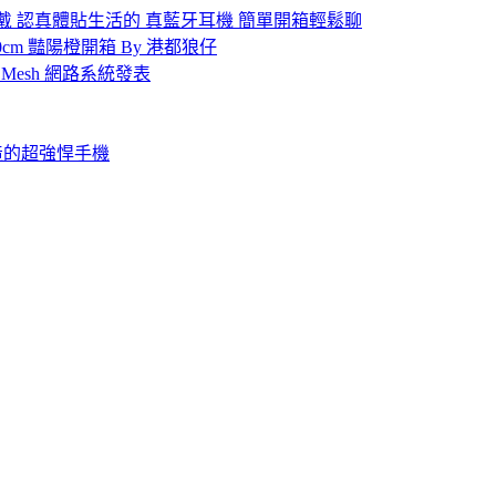
適配戴 認真體貼生活的 真藍牙耳機 簡單開箱輕鬆聊
線 120cm 豔陽橙開箱 By 港都狼仔
路 的 Mesh 網路系統發表
家打造的超強悍手機