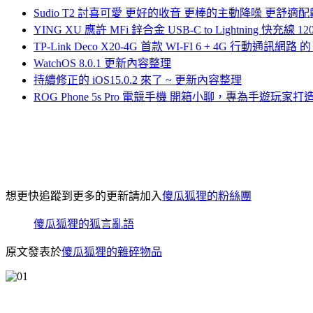
Sudio T2 討喜可愛 更好的收音 更棒的主動降噪 更舒
YING XU 應許 MFi 鋅合金 USB-C to Lightning 快充
TP-Link Deco X20-4G 首款 WI-FI 6 + 4G 行動通訊網
WatchOS 8.0.1 更新內容整理
持續修正的 iOS15.0.2 來了 ~ 更新內容整理
ROG Phone 5s Pro 電競手機 開箱小聊，專為手遊玩
想更快追蹤到更多的更新請加入
傻瓜狐狸的粉絲團
傻瓜狐狸的狐言亂語
原文發表於
傻瓜狐狸的雜碎物品