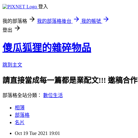
登入
我的部落格
我的部落格後台
我的帳號
登出
傻瓜狐狸的雜碎物品
跳到主文
請直接當成每一篇都是業配文!!! 邀稿合作事務洽談請
部落格全站分類：
數位生活
相簿
部落格
名片
Oct
19
Tue
2021
19:01