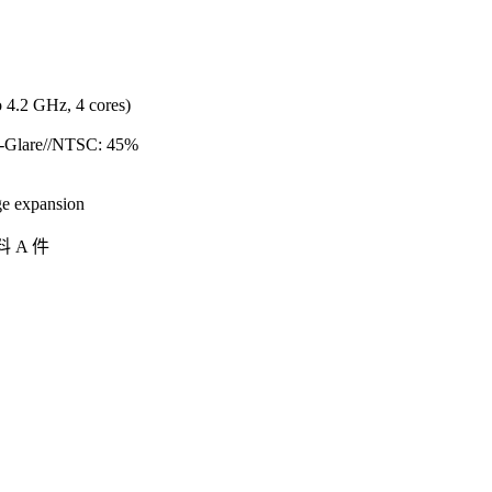
 4.2 GHz, 4 cores)
ti-Glare//NTSC: 45%
e expansion
 A 件