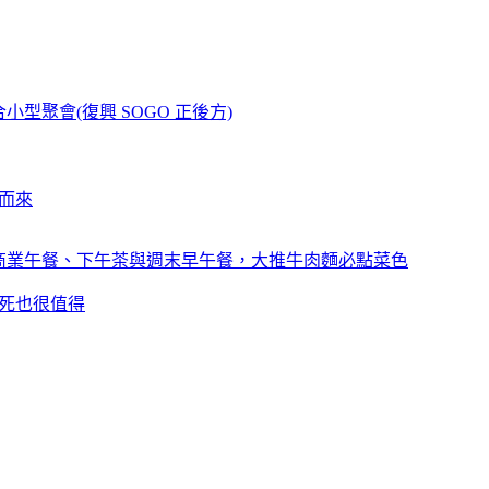
型聚會(復興 SOGO 正後方)
捲而來
值商業午餐、下午茶與週末早午餐，大推牛肉麵必點菜色
到死也很值得