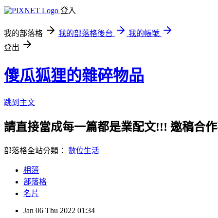
登入
我的部落格
我的部落格後台
我的帳號
登出
傻瓜狐狸的雜碎物品
跳到主文
請直接當成每一篇都是業配文!!! 邀稿合作事務洽談請
部落格全站分類：
數位生活
相簿
部落格
名片
Jan
06
Thu
2022
01:34