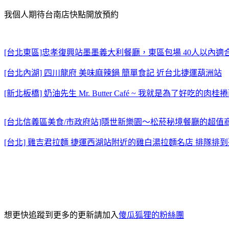
我個人期待台南店快點開放預約
[台北東區]忠孝復興站墨墨義大利餐廳，東區包場 40人以內適合小
[台北內湖] 四川龍府 美味麻辣鍋 簡單食記 近台北捷運葫洲站
[新北板橋] 奶油先生 Mr. Butter Café ~ 我就是為了好吃的肉桂
[台北信義區美食/市政府站]隱世新樂園～松菸秘境餐廳的超
[台北] 雞吉君拉麵 捷運西湖站附近的雞白湯拉麵名店 排隊排
想更快追蹤到更多的更新請加入
傻瓜狐狸的粉絲團