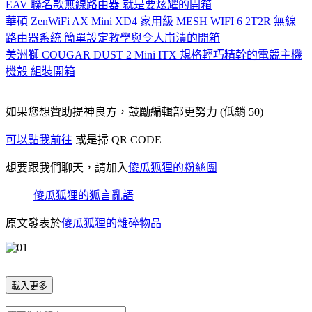
EAV 聯名款無線路由器 就是要炫耀的開箱
華碩 ZenWiFi AX Mini XD4 家用級 MESH WIFI 6 2T2R 無線
路由器系統 簡單設定教學與令人崩潰的開箱
美洲獅 COUGAR DUST 2 Mini ITX 規格輕巧精幹的電競主機
機殼 組裝開箱
如果您想贊助提神良方，鼓勵編輯部更努力 (低銷 50)
可以點我前往
或是掃 QR CODE
想要跟我們聊天，請加入
傻瓜狐狸的粉絲團
傻瓜狐狸的狐言亂語
原文發表於
傻瓜狐狸的雜碎物品
載入更多