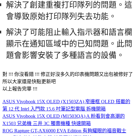
解決了創建重複打印隊列的問題。
這
會導致原始打印隊列失去功能。
解決了可能阻止輸入指示器和語言欄
顯示在通知區域中的已知問題。
此問
題會影響安裝了多種語言的設備。
對 !!! 你沒看錯 !!! 修正好沒多久的印表機問題又出包被修好了
所以大家還是快點更新吧
以上報告完畢 !!!
ASUS Vivobook 15X OLED (X1503ZA) 窄邊框 OLED 搭載的
第 12 代 Intel 入門款 15.6 吋筆記型電腦 拆機開箱
ASUS Vivobook 15X OLED (M1503QA) A 粉看到會高潮的
X1503 兄弟機 三井 3C 獨賣機種 快速開箱
ROG Rapture GT-AX6000 EVA Edition 有夠耀眼的福音戰士