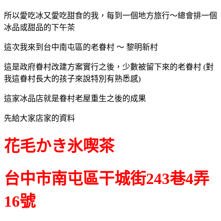
所以愛吃冰又愛吃甜食的我，每到一個地方旅行～總會排一個
冰品或甜品的下午茶
這次我來到台中南屯區的老眷村 ～ 黎明新村
這是政府眷村改建方案實行之後，少數被留下來的老眷村 (對
我這眷村長大的孩子來說特別有熟悉感)
這家冰品店就是眷村老屋重生之後的成果
先給大家店家的資料
花毛かき氷喫茶
台中市南屯區干城街243巷4弄
16號