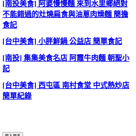
[南投美食] 阿婆慢慢麵 來到水里鄉絕對
不能錯過的灶燒扁食與油蔥肉燥麵 簡擔
食記
[台中美食] 小胖鮮鍋 公益店 簡單食記
[南投] 集集美食名店 阿霞牛肉麵 朝聖小
記
[台中美食] 西屯區 南村食堂 中式熱炒店
簡單紀錄