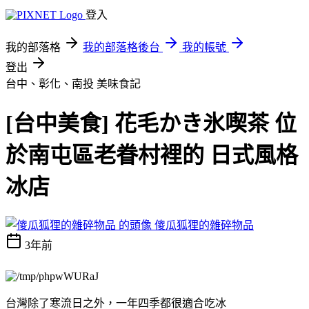
登入
我的部落格
我的部落格後台
我的帳號
登出
台中、彰化、南投
美味食記
[台中美食] 花毛かき氷喫茶 位
於南屯區老眷村裡的 日式風格
冰店
傻瓜狐狸的雜碎物品
3年前
台灣除了寒流日之外，一年四季都很適合吃冰