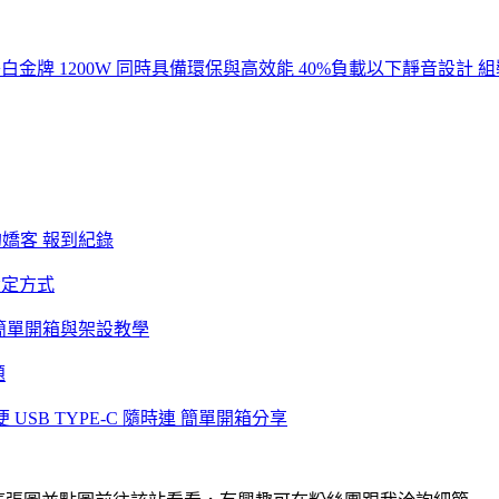
00 80+白金牌 1200W 同時具備環保與高效能 40%負載以下靜音
的嬌客 報到紀錄
設定方式
 系統 簡單開箱與架設教學
題
方便 USB TYPE-C 隨時連 簡單開箱分享