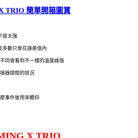
G X TRIO 簡單開箱圖賞
不是太強
能多數只會在誤差值內
熱器不同會看到不一樣的溫度峰值
連接器熔燬的狀況
什麼事件後用來瞻仰
MING X TRIO