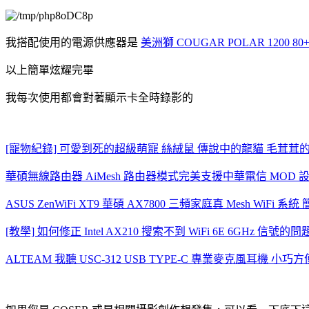
我搭配使用的電源供應器是
美洲獅 COUGAR POLAR 12
以上簡單炫耀完畢
我每次使用都會對著顯示卡全時錄影的
[寵物紀錄] 可愛到死的超級萌寵 絲絨鼠 傳說中的龍貓 毛茸茸
華碩無線路由器 AiMesh 路由器模式完美支援中華電信 MOD 
ASUS ZenWiFi XT9 華碩 AX7800 三頻家庭真 Mesh WiFi
[教學] 如何修正 Intel AX210 搜索不到 WiFi 6E 6GHz 信號的問
ALTEAM 我聽 USC-312 USB TYPE-C 專業麥克風耳機 小巧