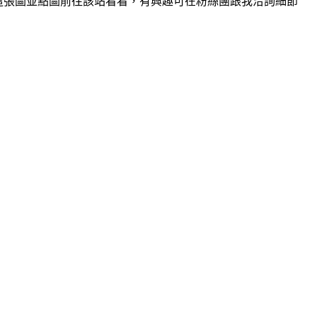
下這張圖並點圖前往該站看看，有興趣可在粉絲團跟我洽詢細節