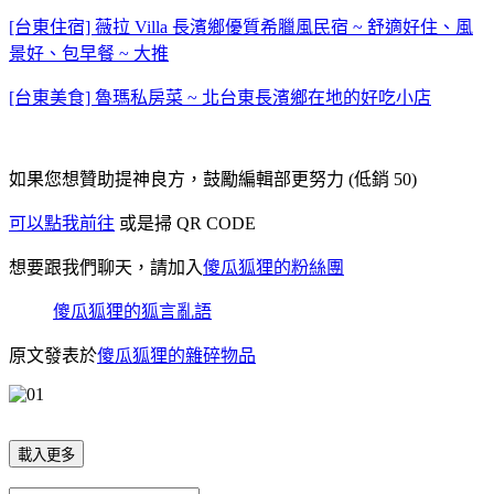
[台東住宿] 薇拉 Villa 長濱鄉優質希臘風民宿 ~ 舒適好住、風
景好、包早餐 ~ 大推
[台東美食] 魯瑪私房菜 ~ 北台東長濱鄉在地的好吃小店
如果您想贊助提神良方，鼓勵編輯部更努力 (低銷 50)
可以點我前往
或是掃 QR CODE
想要跟我們聊天，請加入
傻瓜狐狸的粉絲團
傻瓜狐狸的狐言亂語
原文發表於
傻瓜狐狸的雜碎物品
載入更多