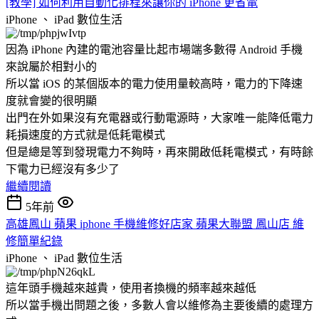
[教學] 如何利用自動化排程來讓你的 iPhone 更省電
iPhone 、 iPad
數位生活
因為 iPhone 內建的電池容量比起市場端多數得 Android 手機
來說屬於相對小的
所以當 iOS 的某個版本的電力使用量較高時，電力的下降速
度就會變的很明顯
出門在外如果沒有充電器或行動電源時，大家唯一能降低電力
耗損速度的方式就是低耗電模式
但是總是等到發現電力不夠時，再來開啟低耗電模式，有時餘
下電力已經沒有多少了
繼續閱讀
5年前
高雄鳳山 蘋果 iphone 手機維修好店家 蘋果大聯盟 鳳山店 維
修簡單紀錄
iPhone 、 iPad
數位生活
這年頭手機越來越貴，使用者換機的頻率越來越低
所以當手機出問題之後，多數人會以維修為主要後續的處理方