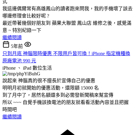
式
我這邊偶爾常有高雄鳳山的讀者跑來問我，我的手機壞了該去
哪邊修理會比較好呢 ?
最近帶著幾個好朋友到 蘋果大聯盟 鳳山店 維修之後，感覺滿
意 ~ 特別紀錄一下
繼續閱讀
5年前
只到月底 神腦限時優惠 不限用戶皆可換！iPhone 指定機種換
原廠電池 990 元
iPhone 、 iPad
數位生活
說起來 神腦真的很不擅長於宣傳自己的優惠
明明月初就開始的優惠活動，還限額 15000 名
到了月中了，居然名額還多到必需發新聞稿來幫宣傳
所以 ~~~ 自覺手機該換電池的朋友就看看活動內容並且把握
時間吧
繼續閱讀