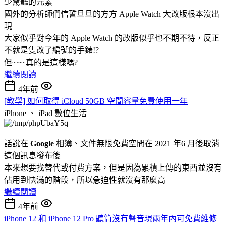
少驚豔的元素
國外的分析師們信誓旦旦的方方 Apple Watch 大改版根本沒出
現
大家似乎對今年的 Apple Watch 的改版似乎也不期不待，反正
不就是隻改了編號的手錶!?
但~~~真的是這樣嗎?
繼續閱讀
4年前
[教學] 如何取得 iCloud 50GB 空間容量免費使用一年
iPhone 、 iPad
數位生活
話說在
Google
相簿、文件無限免費空間在 2021 年6 月後取消
這個訊息發布後
本來想要找替代或付費方案，但是因為累積上傳的東西並沒有
佔用到快滿的階段，所以急迫性就沒有那麼高
繼續閱讀
4年前
iPhone 12 和 iPhone 12 Pro 聽筒沒有聲音現兩年內可免費維修