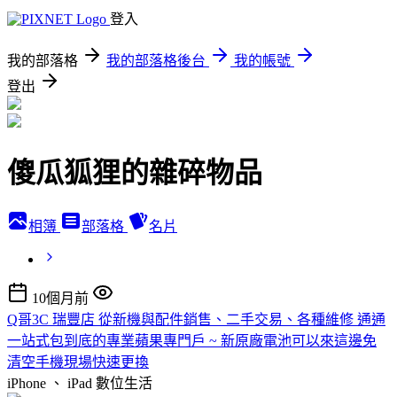
登入
我的部落格
我的部落格後台
我的帳號
登出
傻瓜狐狸的雜碎物品
相簿
部落格
名片
10個月前
Q哥3C 瑞豐店 從新機與配件銷售、二手交易、各種維修 通通
一站式包到底的專業蘋果專門戶 ~ 新原廠電池可以來這邊免
清空手機現場快速更換
iPhone 、 iPad
數位生活