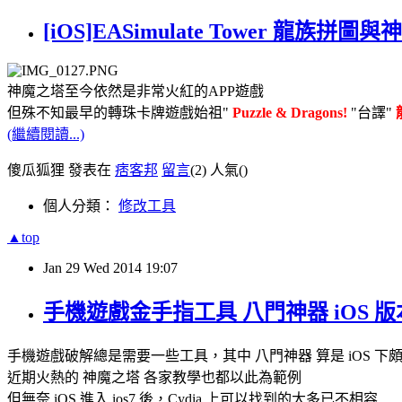
[iOS]EASimulate Tower 龍
神魔之塔至今依然是非常火紅的APP遊戲
但殊不知最早的轉珠卡牌遊戲始祖"
Puzzle & Dragons!
"台譯"
(繼續閱讀...)
傻瓜狐狸 發表在
痞客邦
留言
(2)
人氣(
)
個人分類：
修改工具
▲top
Jan
29
Wed
2014
19:07
手機遊戲金手指工具 八門神器 iOS 
手機遊戲破解總是需要一些工具，其中 八門神器 算是 iOS 下
近期火熱的 神魔之塔 各家教學也都以此為範例
但無奈 iOS 進入 ios7 後，Cydia 上可以找到的大多已不相容