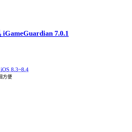
ameGuardian 7.0.1
OS 8.3~8.4
個方便