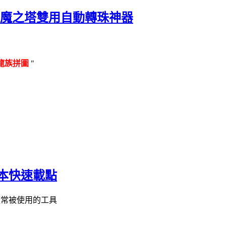
族拼圖與神魔之塔雙用自動轉珠神器
龍族拼圖
"
版本快速載點
頗常被使用的工具