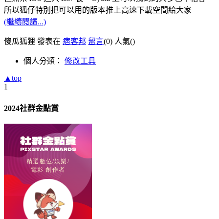
所以狐仔特別把可以用的版本推上高速下載空間給大家
(繼續閱讀...)
傻瓜狐狸 發表在
痞客邦
留言
(0)
人氣(
)
個人分類：
修改工具
▲top
1
2024社群金點賞