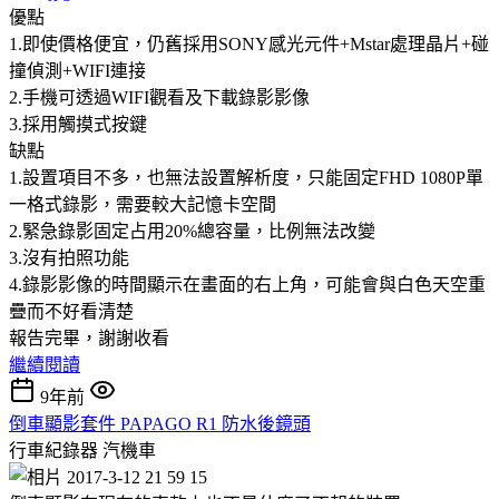
優點
1.即使價格便宜，仍舊採用SONY感光元件+Mstar處理晶片+碰
撞偵測+WIFI連接
2.手機可透過WIFI觀看及下載錄影影像
3.採用觸摸式按鍵
缺點
1.設置項目不多，也無法設置解析度，只能固定FHD 1080P單
一格式錄影，需要較大記憶卡空間
2.緊急錄影固定占用20%總容量，比例無法改變
3.沒有拍照功能
4.錄影影像的時間顯示在畫面的右上角，可能會與白色天空重
疊而不好看清楚
報告完畢，謝謝收看
繼續閱讀
9年前
倒車顯影套件 PAPAGO R1 防水後鏡頭
行車紀錄器
汽機車