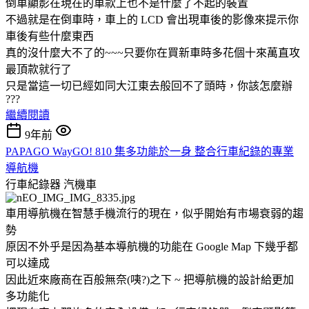
倒車顯影在現在的車款上也不是什麼了不起的裝置
不過就是在倒車時，車上的 LCD 會出現車後的影像來提示你
車後有些什麼東西
真的沒什麼大不了的~~~只要你在買新車時多花個十來萬直攻
最頂款就行了
只是當這一切已經如同大江東去般回不了頭時，你該怎麼辦
???
繼續閱讀
9年前
PAPAGO WayGO! 810 集多功能於一身 整合行車紀錄的專業
導航機
行車紀錄器
汽機車
車用導航機在智慧手機流行的現在，似乎開始有市場衰弱的趨
勢
原因不外乎是因為基本導航機的功能在 Google Map 下幾乎都
可以達成
因此近來廠商在百般無奈(咦?)之下 ~ 把導航機的設計給更加
多功能化