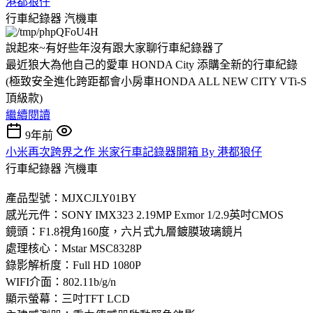
港都狼仔
行車紀錄器
汽機車
說起來~有好些年沒有跟大家聊行車紀錄器了
最近狼大為他自己的愛車 HONDA City 添購全新的行車紀錄
(極致安全進化跨距都會小房車HONDA ALL NEW CITY VTi-S
頂級款)
繼續閱讀
9年前
小米再次跨界之作 米家行車記錄器開箱 By 港都狼仔
行車紀錄器
汽機車
產品型號：MJXCJLY01BY
感光元件：SONY IMX323 2.19MP Exmor 1/2.9英吋CMOS
鏡頭：F1.8視角160度，六片式九層鍍膜玻璃鏡片
處理核心：Mstar MSC8328P
錄影解析度：Full HD 1080P
WIFI介面：802.11b/g/n
顯示螢幕：三吋TFT LCD