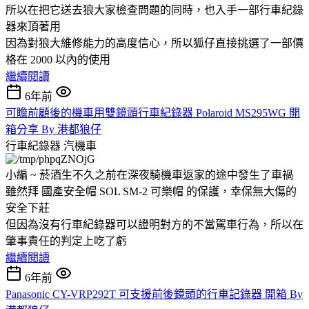
所以在把它送去狼大家檢查問題的同時，也入手一部行車紀錄
器來頂著用
因為對狼大維修能力的高度信心，所以狐仔直接挑選了一部價
格在 2000 以內的使用
繼續閱讀
6年前
可瞻前顧後的機車用雙鏡頭行車紀錄器 Polaroid MS295WG 開
箱分享 By 港都狼仔
行車紀錄器
汽機車
小編 ~ 菸酒生不久之前在深夜騎機車返家的途中發生了車禍
雖然拜 國產安全帽 SOL SM-2 可樂帽 的保護，幸保無大傷的
安全下莊
但因為沒有行車紀錄器可以證明對方的不當駕車行為，所以在
肇事責任的判定上吃了虧
繼續閱讀
6年前
Panasonic CY-VRP292T 可支援前後鏡頭的行車記錄器 開箱 By