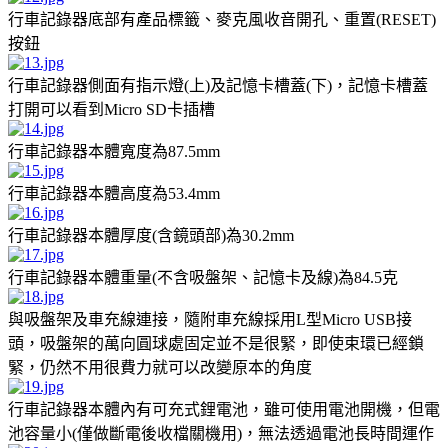
行車記錄器底部有產品標籤、麥克風收音開孔、重置(RESET)
按鈕
行車記錄器側面有指示燈(上)及記憶卡槽蓋(下)，記憶卡槽蓋
打開可以看到Micro SD卡插槽
行車記錄器本體寬度為87.5mm
行車記錄器本體高度為53.4mm
行車記錄器本體厚度(含鏡頭部)為30.2mm
行車記錄器本體重量(不含吸盤架、記憶卡及線)為84.5克
與吸盤架及車充線連接，隨附車充線採用L型Micro USB接
頭，吸盤架的萬向圓球處固定並不是很緊，即使束環已經鎖
緊，仍然不用很費力就可以改變原本的角度
行車記錄器本體內有可充式鋰電池，雖可使用電池開機，但電
池容量小(僅做斷電後收檔關機用)，無法透過電池長時間運作