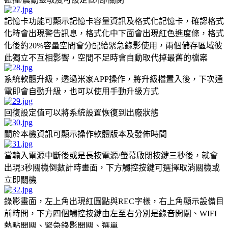
記憶卡功能可顯示記憶卡容量資訊及格式化記憶卡，確認格式
化時會出現警告訊息，格式化中下面會出現紅色進度條，格式
化後約20%容量空間會分配給緊急錄影使用，兩個儲存區域彼
此獨立不互相影響，空間不足時會自動取代掉最舊的檔案
系統軟體升級，透過米家APP操作，將升級檔置入後，下次通
電即會自動升級，也可以使用手動升級方式
回復設定值可以將系統設置恢復到出廠狀態
關於本機資訊可顯示操作軟體版本及發佈時間
當輸入電源中斷後或是長按電源/螢幕啟閉按鍵三秒後，就會
出現3秒關機倒數計時畫面，下方觸控按鍵可選擇取消關機或
立即關機
錄影畫面，左上角出現紅圓點與REC字樣，右上角顯示設備目
前時間，下方四個觸控按鍵由左至右分別是錄音開關、WIFI
熱點開關、緊急錄影開關、選單