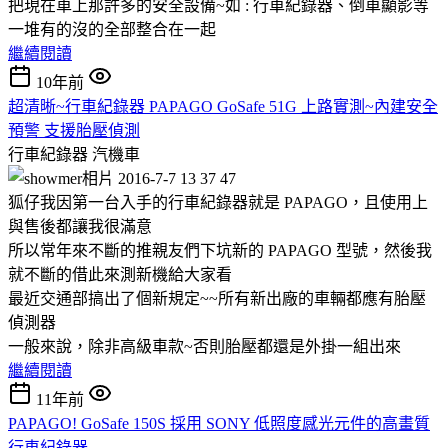
把現在車上那許多的安全設備~如 : 行車紀錄器、倒車顯影等
一堆有的沒的全部整合在一起
繼續閱讀
10年前
超清晰~行車紀錄器 PAPAGO GoSafe 51G 上路實測~內建安全
預警 支援胎壓偵測
行車紀錄器
汽機車
狐仔我因第一台入手的行車紀錄器就是 PAPAGO，且使用上
與售後都讓我很滿意
所以常年來不斷的推親友們下坑新的 PAPAGO 型號，然後我
就不斷的借此來測新機給大家看
最近交通部搞出了個新規定~~所有新出廠的車輛都應有胎壓
偵測器
一般來說，除非高級車款~否則胎壓都還是外掛一組出來
繼續閱讀
11年前
PAPAGO! GoSafe 150S 採用 SONY 低照度感光元件的高畫質
行車紀錄器