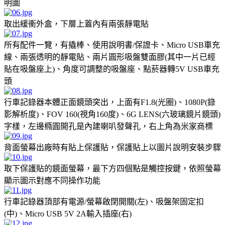
明圖
取出緩衝外盒，下層上蓋內有兩張靜電貼
所有配件一覽，有撬棒、使用說明書/保證卡、Micro USB車充
線、兩張透明的靜電貼、兩片圓形吸盤雙面膠(其中一片已經
貼在吸盤座上)、角度可調整的吸盤座、點菸器轉5V USB車充
頭
行車記錄器本體正面鏡頭突出，上面有F1.8(光圈)、1080P(錄
影解析度)、FOV 160(視角160度)、6G LENS(六玻璃鏡片鏡頭)
字樣，左邊橢圓開孔是內建喇叭發聲孔，右上角為米家商標
背面螢幕出廠時有貼上保護貼，保護貼上以圖片說明安裝步驟
取下保護貼的鏡面螢幕，最下方四個點是觸控按鍵，依照螢幕
顯示圖示對應不同操作功能
行車記錄器頂部有電源/螢幕啟閉開關(左)、吸盤架固定扣
(中)、Micro USB 5V 2A輸入插座(右)