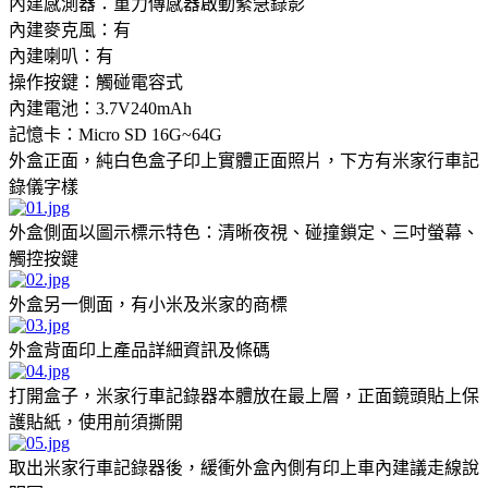
內建感測器：重力傳感器啟動緊急錄影
內建麥克風：有
內建喇叭：有
操作按鍵：觸碰電容式
內建電池：3.7V240mAh
記憶卡：Micro SD 16G~64G
外盒正面，純白色盒子印上實體正面照片，下方有米家行車記
錄儀字樣
外盒側面以圖示標示特色：清晰夜視、碰撞鎖定、三吋螢幕、
觸控按鍵
外盒另一側面，有小米及米家的商標
外盒背面印上產品詳細資訊及條碼
打開盒子，米家行車記錄器本體放在最上層，正面鏡頭貼上保
護貼紙，使用前須撕開
取出米家行車記錄器後，緩衝外盒內側有印上車內建議走線說