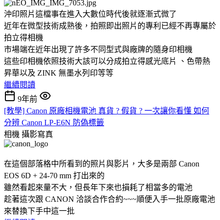
沖印照片這檔事在進入大數位時代後就逐漸式微了
近年在微型技術成熟後，拍照即出照片的專利已經不再專屬於
拍立得相機
市場端在近年出現了許多不同型式與廠牌的隨身印相機
這些印相機依照技術大該可以分成拍立得感光底片 、色帶熱
昇華以及 ZINK 無墨水列印等等
繼續閱讀
9年前
[教學] Canon 原廠相機電池 真貨 ? 假貨 ? 一次讓你看懂 如何
分辨 Canon LP-E6N 防偽標籤
相機
攝影寫真
在這個部落格中所看到的照片與影片，大多是兩部 Canon
EOS 6D + 24-70 mm 打出來的
雖然看起來量不大，但長年下來也損耗了相當多的電池
趁著這次跟 CANON 洽談合作合約~~~順便入手一批原廠電池
來替換下手中這一批