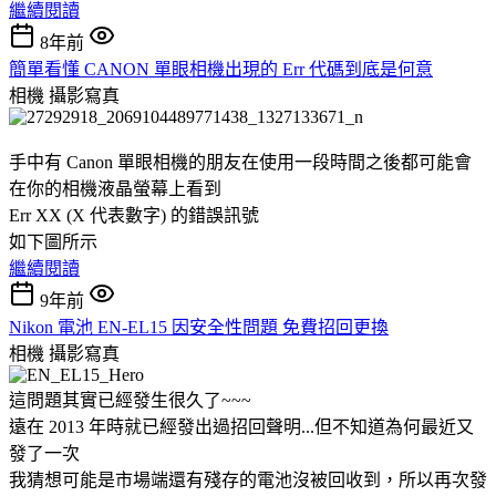
繼續閱讀
8年前
簡單看懂 CANON 單眼相機出現的 Err 代碼到底是何意
相機
攝影寫真
手中有 Canon 單眼相機的朋友在使用一段時間之後都可能會
在你的相機液晶螢幕上看到
Err XX (X 代表數字) 的錯誤訊號
如下圖所示
繼續閱讀
9年前
Nikon 電池 EN-EL15 因安全性問題 免費招回更換
相機
攝影寫真
這問題其實已經發生很久了~~~
遠在 2013 年時就已經發出過招回聲明...但不知道為何最近又
發了一次
我猜想可能是市場端還有殘存的電池沒被回收到，所以再次發