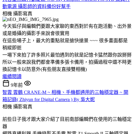
動電源 攝影師的資料備份好幫手
相機
攝影寫真
今天狐仔與編輯們要跟大家聊的東西對於有在跑活動、出外景
或是婚攝的攝影手來說會很實用
在這些場子上，最大的重點就是搶快搶景 ~~~ 很多畫面都是
稍縱即逝
一場下來拍了許多照片最怕遇到的就是記憶卡猛然跟你說掰掰
所以一般來說我們都會準備多張卡備用，拍攝過程中還不時更
換記憶卡以防意外(有些朋友直接雙相機)
繼續閱讀
9年前
智雲 雲鶴 CRANE-M ~ 相機、手機都通用的三軸穩定器 ~ 開
箱記錄( Zhiyun for Digital Camera ) By 吳大妮
相機
攝影寫真
前些日子我才跟大家介紹了目前南部編輯們在使用的三軸穩定
器
網路直播利器 手機錄影不手震 智雲 Z1 Smooth II 三軸穩定器