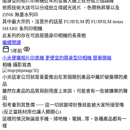
隨身型的相片印表機近年的發展大體上就分成三個路線
依照技術大該可以分成拍立得感光底片 、色帶熱昇華以及
ZINK 無墨水列印
其中最大宗的，沒意外的話是 FUJIFILM 的 FUJIFILM instax
SHARE 系列印相機
此系列的存在可說是隨身印相機的長青樹
繼續閱讀
5年前
小米便攜相片印表機 更便宜的隨身型印相機 簡單開箱
相機
攝影寫真
小米這家公司就是喜愛推出在某個類別產品中屬於破盤價的產
品
雖然在產品的品質與耐用度上來說，可能會有一些被嫌棄的聲
因
但考量到其售價 ~~~ 這一切就變得好像就能被大家所接受嚕
(反正當耗材用也讓人頗開心)
這樣的情況無論是手機、掃地機、電鍋...等，各種產品都有一
樣