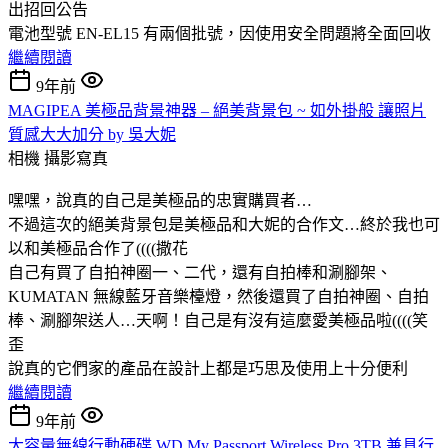
出招回公告
電池型號 EN-EL15 有兩個批號，因使用安全問題將全面回收
繼續閱讀
9年前
MAGIPEA 美極品背景神器 – 絕美背景包 ~ 如外掛般 讓照片
質感大大加分 by 吳大妮
相機
攝影寫真
嘿嘿，說真的自己是美極品的忠實購買者…
不過這次的絕美背景包是美極品和大妮的合作文…終於我也可
以和美極品合作了((((撒花
自己有買了自拍神圈一、二代，還有自拍棒和涮腳架、
KUMATAN 無線藍牙音樂檯燈，然後還買了自拍神圈、自拍
棒、涮腳架送人…天啊！自己是有沒有這麼愛美極品啦((((笑
歪
說真的它們家的產品在設計上都是巧思及使用上十分便利
繼續閱讀
9年前
大容量無線行動硬碟 WD My Passport Wireless Pro 3TB 兼具行