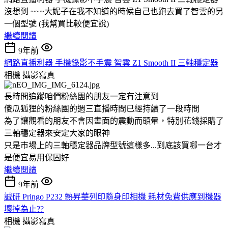
沒想到 ~~~大妮子在我不知道的時候自己也跑去買了智雲的另
一個型號 (我幫買比較便宜說)
繼續閱讀
9年前
網路直播利器 手機錄影不手震 智雲 Z1 Smooth II 三軸穩定器
相機
攝影寫真
長時間追蹤咱們粉絲團的朋友一定有注意到
傻瓜狐狸的粉絲團的週三直播時間已經持續了一段時間
為了讓觀看的朋友不會因畫面的震動而頭暈，特別花錢採購了
三軸穩定器來安定大家的眼神
只是市場上的三軸穩定器品牌型號這樣多...到底該買哪一台才
是便宜易用保固好
繼續閱讀
9年前
誠研 Pringo P232 熱昇華列印隨身印相機 耗材免費供應到機器
壞掉為止??
相機
攝影寫真