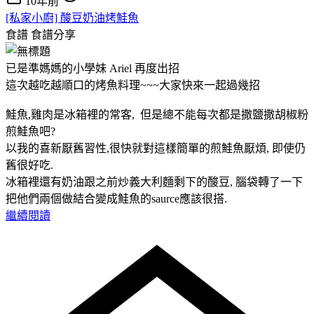
10年前
[私家小廚] 酸豆奶油烤鮭魚
食譜
食譜分享
已是準媽媽的小學妹 Ariel 再度出招
這次越吃越順口的烤魚料理~~~大家快來一起過幾招
鮭魚,雞肉是冰箱裡的常客, 但是總不能每次都是撒鹽撒胡椒粉
煎鮭魚吧?
以我的喜新厭舊習性,很快就對這樣簡單的煎鮭魚厭煩, 即使仍
舊很好吃.
冰箱裡還有奶油跟之前炒義大利麵剩下的酸豆, 腦袋轉了一下
把他們兩個做結合變成鮭魚的saurce應該很搭.
繼續閱讀