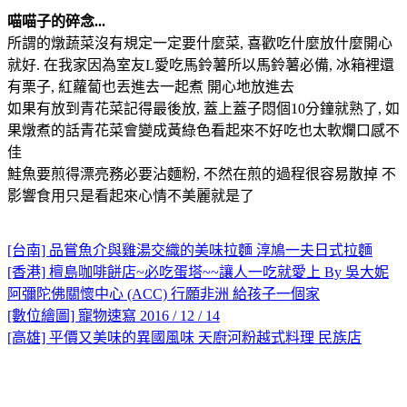
喵喵子的碎念...
所謂的燉蔬菜沒有規定一定要什麼菜, 喜歡吃什麼放什麼開心
就好. 在我家因為室友L愛吃馬鈴薯所以馬鈴薯必備, 冰箱裡還
有栗子, 紅蘿蔔也丟進去一起煮 開心地放進去
如果有放到青花菜記得最後放, 蓋上蓋子悶個10分鐘就熟了, 如
果燉煮的話青花菜會變成黃綠色看起來不好吃也太軟爛口感不
佳
鮭魚要煎得漂亮務必要沾麵粉, 不然在煎的過程很容易散掉 不
影響食用只是看起來心情不美麗就是了
[台南] 品嘗魚介與雞湯交織的美味拉麵 淳鳩一夫日式拉麵
[香港] 檀島咖啡餅店~必吃蛋塔~~讓人一吃就愛上 By 吳大妮
阿彌陀佛關懷中心 (ACC) 行願非洲 給孩子一個家
[數位繪圖] 寵物速寫 2016 / 12 / 14
[高雄] 平價又美味的異國風味 天廚河粉越式料理 民族店