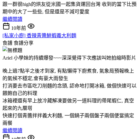
跟一群很high的烘友從米國一起集貨運回台灣 收到的當下比預
期中的大了一些些, 但是還是不減可愛度
繼續閱讀
10年前
[私家小廚] 香辣青醬鮮蝦義大利麵
食譜
食譜分享
Ariel 小學妹的持續爆發~~~深深覺得下次應該叫她拍縮時影片
晚上過7點半之後才到家, 有點懶得下廚煮食, 氣象局預報晚上
的氣候不穩定,會有豪大雨發生
打消要去市區吃刀削麵的念頭, 認命地打開冰箱, 做個快速可以
餵飽自己的料理
冰箱裡還有早上放冷藏解凍要做另一道料理的帶尾蝦仁, 真空
起來的九層塔
快速打個青醬拌拌義大利麵, 一個鍋子兩個盤子兩個便當搞定
兩餐
繼續閱讀