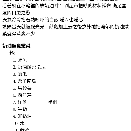
看著躺在冰箱裡的鮮奶油 中午到超市把缺的材料補齊 滿足室
友的口腹之慾
天氣冷冷搭著熱呼呼的白飯 暖胃也暖心
這鍋當天就被殺光光,...蒔蘿加上去之後意外地把濃郁的奶油燉
菜變得清爽不少
奶油鮭魚燉菜
料:
1. 鮭魚
2. 奶油燉菜湯塊
3. 節瓜
4. 栗子南瓜
5. 馬鈴薯
6. 西洋芹
7. 洋蔥 半個
8. 牛奶
9. 鮮奶油
10. 水
11. 蒔蘿