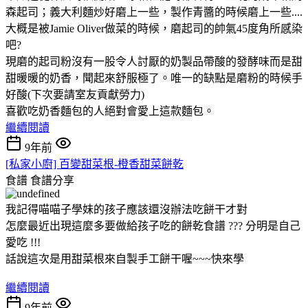
森起司；義大利麵炒好磨上一些，製作青醬的時候磨上一些....
大概是被Jamie Oliver做菜的時候，磨起司的帥氣45度角所感染
吧?
現磨的起司粉沒有一股令人討厭的奶製品帶酸的發酵味而是甜
甜暖暖的奶香，聞起來舒服極了。唯一的缺點是磨粉的時候手
好酸(下次要請室友貢獻勞力)
喜歡吃奶香麵包的人絕對會愛上這款麵包。
繼續閱讀
9年前
[私家小廚] 百變甜菜根-橙香甜菜餅乾
食譜
食譜分享
我記得喵喵子學妹的孩子應該還沒辦法吃餅干才對
怎麼最近出現這麼多要做給孩子吃的餅乾食譜 ??? 分明是自己
愛吃 !!!
話說這次是用甜菜根來自製手工餅干喔~~~快來學
繼續閱讀
9年前