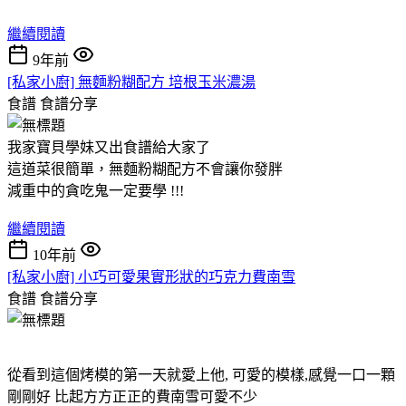
繼續閱讀
9年前
[私家小廚] 無麵粉糊配方 培根玉米濃湯
食譜
食譜分享
我家寶貝學妹又出食譜給大家了
這道菜很簡單，無麵粉糊配方不會讓你發胖
減重中的貪吃鬼一定要學 !!!
繼續閱讀
10年前
[私家小廚] 小巧可愛果實形狀的巧克力費南雪
食譜
食譜分享
從看到這個烤模的第一天就愛上他, 可愛的模樣,感覺一口一顆
剛剛好 比起方方正正的費南雪可愛不少