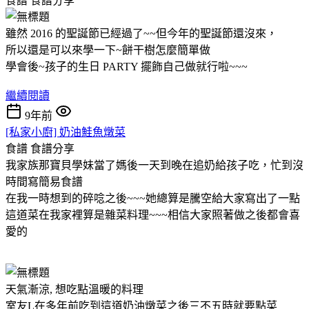
食譜
食譜分享
雖然 2016 的聖誕節已經過了~~但今年的聖誕節還沒來，
所以還是可以來學一下~餅干樹怎麼簡單做
學會後~孩子的生日 PARTY 擺飾自己做就行啦~~~
繼續閱讀
9年前
[私家小廚] 奶油鮭魚燉菜
食譜
食譜分享
我家族那寶貝學妹當了媽後一天到晚在追奶給孩子吃，忙到沒
時間寫簡易食譜
在我一時想到的碎唸之後~~~她總算是騰空給大家寫出了一點
這道菜在我家裡算是雜菜料理~~~相信大家照著做之後都會喜
愛的
天氣漸涼, 想吃點溫暖的料理
室友L在多年前吃到這道奶油燉菜之後三不五時就要點菜