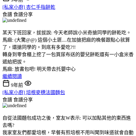
[私家小廚] 杏仁手指餅乾
食譜
食譜分享
某天下班回家，拔拔說: 今天老師說小米奇搶同學的餅乾吃。
馬麻: (大驚@@) 這個小土匪....在加搶把麻的晚餐跟點心就算
了，還搶同學的。到底有多愛吃?!!
轉身到零食櫃上挖了一包買尿布送的嬰兒餅乾還有一小盒米香
遞給把拔。
馬麻: 放書包吧! 明天帶去托嬰中心
繼續閱讀
9年前
[私家小廚] 培根麥穗法國麵包
食譜
食譜分享
自從法國麵包成功之後，室友W表示: 可以加點其他的東西進
去嗎?
我家室友們都愛培根，早餐有煎培根不用叫聞到味道就會自動