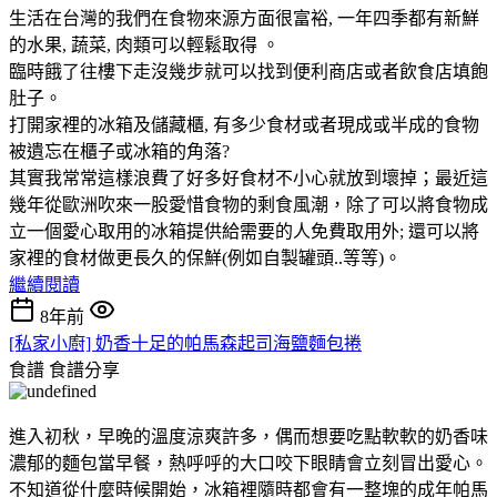
生活在台灣的我們在食物來源方面很富裕, 一年四季都有新鮮
的水果, 蔬菜, 肉類可以輕鬆取得 。
臨時餓了往樓下走沒幾步就可以找到便利商店或者飲食店填飽
肚子。
打開家裡的冰箱及儲藏櫃, 有多少食材或者現成或半成的食物
被遺忘在櫃子或冰箱的角落?
其實我常常這樣浪費了好多好食材不小心就放到壞掉；最近這
幾年從歐洲吹來一股愛惜食物的剩食風潮，除了可以將食物成
立一個愛心取用的冰箱提供給需要的人免費取用外; 還可以將
家裡的食材做更長久的保鮮(例如自製罐頭..等等)。
繼續閱讀
8年前
[私家小廚] 奶香十足的帕馬森起司海鹽麵包捲
食譜
食譜分享
進入初秋，早晚的溫度涼爽許多，偶而想要吃點軟軟的奶香味
濃郁的麵包當早餐，熱呼呼的大口咬下眼睛會立刻冒出愛心。
不知道從什麼時候開始，冰箱裡隨時都會有一整塊的成年帕馬