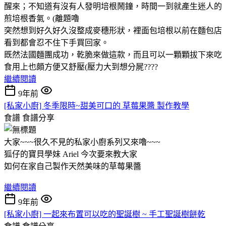
醒來；不知道有沒有人發明培根鬧鐘，時間一到就產生迷人的
煎培根香氣。(離題嚕
突然想到好久好久沒整成麥穗形狀，裡面包培根以前在麵包店
看到都會忍不住下手買回家。
既然法國麵團成功，乾脆來做這款，而且可以一顆顆拔下來吃
食用上也頗方便又舒壓(壓力大到想分屍????
繼續閱讀
9年前
[私家小廚] 冬季限時~甜美可口的 草莓果醬 製作教學
食譜
食譜分享
大家~~~很久不見的私家小廚系列又來嚕~~~
狐仔的寶貝學妹 Ariel 今次要來教大家
如何在家自己製作天然美味的草莓果醬
繼續閱讀
9年前
[私家小廚] 一起來布置可以吃的聖誕樹 ~ 手工聖誕樹餅乾