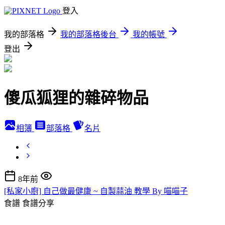
登入
我的部落格
我的部落格後台
我的帳號
登出
傻瓜狐狸的雜碎物品
相簿
部落格
名片
8年前
[私家小廚] 自己做最健康 ~ 自製蒜油 教學 By 喵喵子
食譜
食譜分享