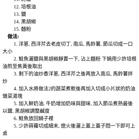
12. 培根油
13. 鹽
14. 黑胡椒
15. 麵粉
做法:
1. 洋蔥, 西洋芹去老皮切丁, 南瓜, 馬鈴薯, 節瓜切成一口
大小
2. 鮭魚灑鹽與黑胡椒靜置一下, 沾上麵粉 下鍋用少許培根
油煎至焦黃後取出
3. 剩下的油炒香洋蔥, 西洋芹之後再放入南瓜, 馬鈴薯拌
炒
4. 加入水將做法2的蔬菜煮軟後再加入切成小片狀的奶油
燉菜湯塊
5. 加入鮮奶油, 牛奶增加奶味與甜味, 加入節瓜煮熟最後
以鹽, 黑胡椒調整鹹度
6. 鮭魚放回鍋子裡
5. 少許蒔蘿切成細末, 熄火後灑上蓋上蓋子悶一下即可上
桌