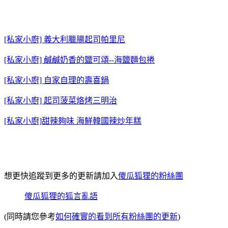
[私家小廚] 義大利臘腸起司帕里尼
[私家小廚] 鹹鹹奶香的鹽可頌--海鹽麵包捲
[私家小廚] 自家自理的壽喜鍋
[私家小廚] 起司菠菜烙烤三明治
[私家小廚]甜辣夠味 海鮮韓國辣炒年糕
想更快追蹤到更多的更新請加入
傻瓜狐狸的粉絲團
傻瓜狐狸的狐言亂語
(同時請您參考
如何確實的看到所有粉絲團的更新
)