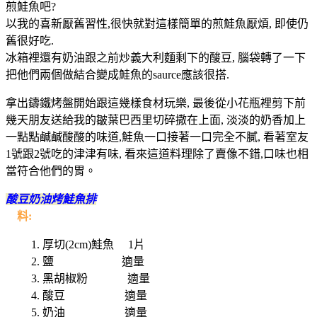
煎鮭魚吧?
以我的喜新厭舊習性,很快就對這樣簡單的煎鮭魚厭煩, 即使仍
舊很好吃.
冰箱裡還有奶油跟之前炒義大利麵剩下的酸豆, 腦袋轉了一下
把他們兩個做結合變成鮭魚的saurce應該很搭.
拿出鑄鐵烤盤開始跟這幾樣食材玩樂, 最後從小花瓶裡剪下前
幾天朋友送給我的皺葉巴西里切碎撒在上面, 淡淡的奶香加上
一點點鹹鹹酸酸的味道,鮭魚一口接著一口完全不膩, 看著室友
1號跟2號吃的津津有味, 看來這道料理除了賣像不錯,口味也相
當符合他們的胃。
酸豆奶油烤鮭魚排
料:
1. 厚切(2cm)鮭魚 1片
2. 鹽 適量
3. 黑胡椒粉
適量
4. 酸豆
適量
5. 奶油
適量