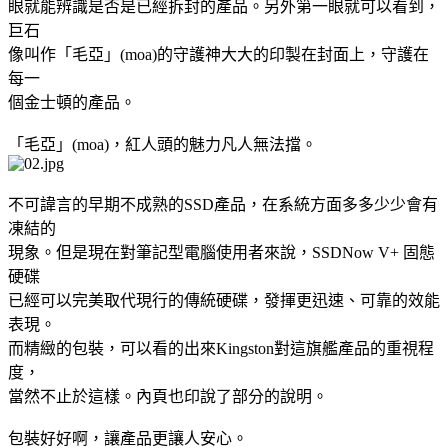
眼就能辨識是否是已經拆封的產品。另外第一眼就可以看到，
巨石
像叫作「毛亞」(moa)的守護神大大的印製在封面上，守護在
每一
個金士頓的產品。
「毛亞」(moa)，紅人頭的魅力凡人無法擋。
不可諱言的早期不成熟的SSD產品，在系統方面多多少少會有
凍結的
現象。但是現在對筆記型電腦使用者來說，SSDNow V+ 固態
硬碟
已經可以完美取代現行的傳統硬碟，發揮更迅速、可靠的效能
表現。
而精緻的包裝，可以看的出來Kingston對這旗艦產品的重視程
度，
當然不止於這樣。內頁也印說了部分的說明。
包裝好好啊，讓產品更讓人安心。