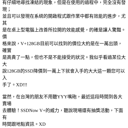
有仔細地尋找凍結的現象，但是在使用的過程中，完全沒有發
現；
並且可以發現在系統的開啟程式跟作業中都有效能的進步，尤
其
是在桌上型電腦上改善所拉開的效能感覺，的確是讓人驚豔。
價
格來說，V+128GB目前可以找到的價位大約是在一萬出頭，
確實
是高貴了一點，但也不是不能接受的狀況。我似乎看過某位大
大
說128GB的SSD降價到一萬上下就會入手的大大這一顆您可以
入
手了。XD!!!
當然，在台灣的朋友不用聽YYY嘴砲，最近這段時間到各大
賣場
去體驗！SSDNow V+的威力，聽說現場還有抽獎活動，下面
有
時間跟地點資訊。XD