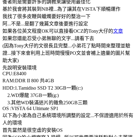
後者則是需要許多的調教來讓使用最佳化
基於我會將其裝到NB裡...為了讓其在VISTA下順暢運作
我找了很多皮鞭與蠟燭要好好的整治一下
阿...不是...是翻了幾篇文章後要進行設定
如果各位英文程度OK可以直接看OCZ的Tony大仔的
文章
如果您還能忍受小弟無聊的文字...請看下去
(因為Tony大仔的文很長且完整...小弟花了點時間來整理並驗
證...接下來會利用上班時間慢慢PO文並會補上適量的圖片幫
助大家)
先說明安裝環境
CPU:E8400
RAM:DDR II 800 共4GB
HDD:1.Tamidiso SSD T2 30GB一顆(c:)
2.WD爆龍 37GB一顆(g:)
3.其他WD裝滿迷片的雜魚250GB三顆
OS :VISTA 64 Ultimate SP1
以下為小弟為自己系統環境所調整的設定...不保證適用於所有
人的環境
首先當然是很空虛的安裝OS