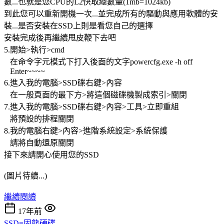
數...也就是您CPU的L2快取總數量(1mb=1024kb)
到此您可以重新開機一次...並完成所有的驅動與應用軟體的安
裝...是否安裝在SSD上則是看您自己的選擇
安裝完成後再繼續甩皮鞭下去吧
5.開始>執行>cmd
在命令字元模式下打入後面的文字powercfg.exe -h off
Enter~~~~
6.進入我的電腦>SSD碟右鍵>內容
在一般頁面的最下方>將這個磁碟機製成索引>關閉
7.進入我的電腦>SSD碟右鍵>內容>工具>立即重組
將預設的排程關閉
8.我的電腦右鍵>內容>進階系統設定>系統保護
請將自動還原關閉
接下來請開心使用您的SSD
(圖片待續...)
繼續閱讀
17年前
SSD=固態硬碟