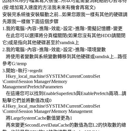
因為SSD的小檔案寫入很慢...所以可能需要消耗點耐心去等待
(按:增加寫入速度的方法我未來有機會再寫文)
安裝完系統後安裝驅動之前...如果您跟我一樣有其他的硬碟請
先跟我一樣做下面這個步驟
1.我的電腦>內容>進階>效能>設定>進階>需擬記憶體>變更
在此您可以選擇將分頁檔關閉(如果您沒有其他HDD請關閉
它)或是指向其他硬碟甚至於ramdisk上
2.我的電腦>內容>進階>效能>設定>進階>環境變數
將使用者變數與系統變數轉移到其他硬碟或ramdisk上...路徑
參考G:\temp
3.開始>執行>regedit
Hkey_local_machine\SYSTEM\CurrentControlSet
\Control\Session Manager\Memory
Management\PrefetchParameters
在這邊您可以找到EnableSuperfetch與EnablePrefetch兩項...請
點擊它們並將數值改成0
4.Hkey_local_machine\SYSTEM\CurrentControlSet
\Control\Session Manager\Memory Management
將LargeSystemCache數值變更為1
再來變更SecondLevelDataCache的數值為您L2的快取數的總