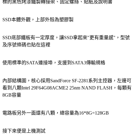
標的黑色烤漆鐵製轉接架、固定螺絲、貼紙及說明書
SSD本體外觀，上部外殼為塑膠製
SSD底部鐵板有一定厚度，讓SSD拿起來"更有重量感"，型號
及序號條碼也貼在這裡
使用標準的SATA連接埠，支援到SATA3傳輸規格
內部結構圖，核心採用SandForce SF-2281系列主控器，左邊可
看到八顆Intel 29F64G08ACME2 25nm NAND FLASH，每顆有
8GB容量
電路板另外一面還有八顆，總容量為16*8G=128GB
接下來便是上機測試