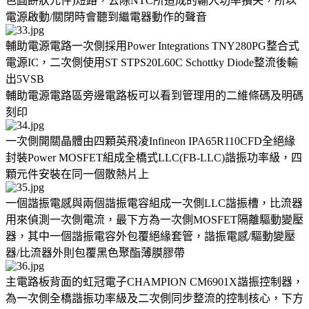
色圓餅狀元件)短路，去除NTC所造成的輸入功率損失，所以
電源啟動/關閉時會聽到繼電器動作的聲音
輔助電源電路一次側採用Power Integrations TNY280PG整合式
電源IC，二次側使用ST STPS20L60C Schottky Diode整流後輸
出5VSB
輔助電源電路區旁邊電路板可以看到管理用的二維條碼及明碼
刻印
一次側開關晶體由四顆英飛凌Infineon IPA65R110CFD全絕緣
封裝Power MOSFET組成全橋式LLC(FB-LLC)諧振功率級，四
顆元件安裝在同一個散熱片上
一個諧振電感與兩個諧振電容組成一次側LLC諧振槽，比流器
用來偵測一次側電流，最下方為一次側MOSFET隔離驅動變壓
器，其中一個諧振電容外包覆絕緣套管，諧振電感/驅動變壓
器/比流器外則包覆黑色聚酯薄膜膠帶
主電路板背面的虹冠電子CHAMPION CM6901X諧振控制器，
為一次側全橋諧振功率級及二次側同步整流的控制核心，下方