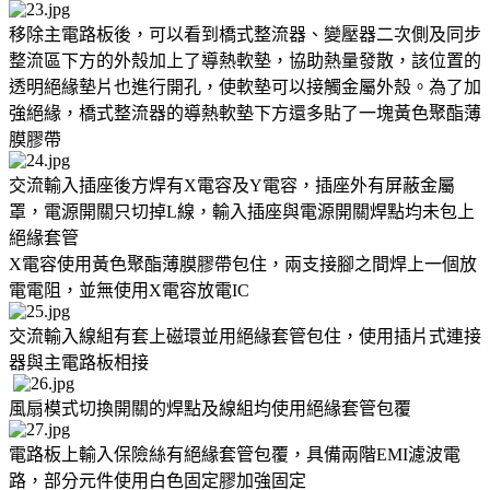
移除主電路板後，可以看到橋式整流器、變壓器二次側及同步
整流區下方的外殼加上了導熱軟墊，協助熱量發散，該位置的
透明絕緣墊片也進行開孔，使軟墊可以接觸金屬外殼。為了加
強絕緣，橋式整流器的導熱軟墊下方還多貼了一塊黃色聚酯薄
膜膠帶
交流輸入插座後方焊有X電容及Y電容，插座外有屏蔽金屬
罩，電源開關只切掉L線，輸入插座與電源開關焊點均未包上
絕緣套管
X電容使用黃色聚酯薄膜膠帶包住，兩支接腳之間焊上一個放
電電阻，並無使用X電容放電IC
交流輸入線組有套上磁環並用絕緣套管包住，使用插片式連接
器與主電路板相接
風扇模式切換開關的焊點及線組均使用絕緣套管包覆
電路板上輸入保險絲有絕緣套管包覆，具備兩階EMI濾波電
路，部分元件使用白色固定膠加強固定