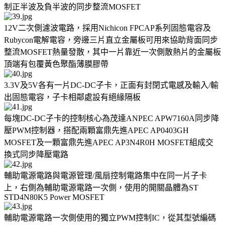
制正半波及負半波的同步整流MOSFET
12V二次側濾波電路，採用Nichicon FPCAP系列固態電容及
Rubycon電解電容，旁邊三片直立金屬板可用來協助背面同步
整流MOSFET熱量發散，其中一片靠近一次側散熱片的金屬板
頂端有包覆黃色聚酯薄膜膠帶
3.3V及5V各有一片DC-DC子卡，正面有封閉式電感及輸入/輸
出固態電容，子卡相鄰處設有絕緣隔板
每塊DC-DC子卡的控制核心為茂達ANPEC APW7160A同步降
壓PWM控制器，搭配兩顆富鼎先進APEC AP0403GH
MOSFET及一顆富鼎先進APEC AP3N4R0H MOSFET組成交
換式同步降壓電路
輔助電源電路與電源管理/風扇控制電路集中在同一片子卡
上，右側為輔助電源電路一次側，使用的開關晶體為ST
STD4N80K5 Power MOSFET
輔助電源電路一次側使用的獨立PWM控制IC，從其型號編碼