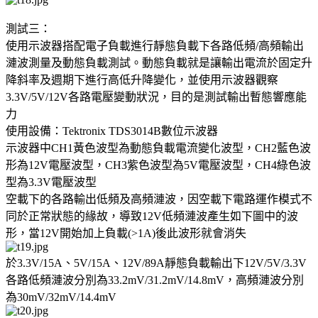
測試三：
使用示波器搭配電子負載進行靜態負載下各路低頻/高頻輸出
漣波測量及動態負載測試。動態負載就是讓輸出電流於固定升
降斜率及週期下進行高低升降變化，並使用示波器觀察
3.3V/5V/12V各路電壓變動狀況，目的是測試輸出暫態響應能
力
使用設備：Tektronix TDS3014B數位示波器
示波器中CH1黃色波型為動態負載電流變化波型，CH2藍色波
形為12V電壓波型，CH3紫色波型為5V電壓波型，CH4綠色波
型為3.3V電壓波型
空載下的各路輸出低頻及高頻漣波，因空載下電路運作模式不
同於正常狀態的緣故，導致12V低頻漣波產生如下圖中的波
形，當12V開始加上負載(>1A)後此波形就會消失
於3.3V/15A、5V/15A、12V/89A靜態負載輸出下12V/5V/3.3V
各路低頻漣波分別為33.2mV/31.2mV/14.8mV，高頻漣波分別
為30mV/32mV/14.4mV