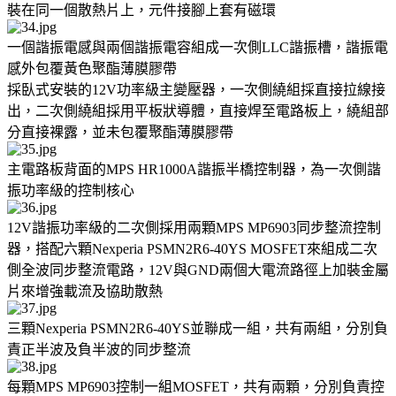
裝在同一個散熱片上，元件接腳上套有磁環
一個諧振電感與兩個諧振電容組成一次側LLC諧振槽，諧振電
感外包覆黃色聚酯薄膜膠帶
採臥式安裝的12V功率級主變壓器，一次側繞組採直接拉線接
出，二次側繞組採用平板狀導體，直接焊至電路板上，繞組部
分直接裸露，並未包覆聚酯薄膜膠帶
主電路板背面的MPS HR1000A諧振半橋控制器，為一次側諧
振功率級的控制核心
12V諧振功率級的二次側採用兩顆MPS MP6903同步整流控制
器，搭配六顆Nexperia PSMN2R6-40YS MOSFET來組成二次
側全波同步整流電路，12V與GND兩個大電流路徑上加裝金屬
片來增強載流及協助散熱
三顆Nexperia PSMN2R6-40YS並聯成一組，共有兩組，分別負
責正半波及負半波的同步整流
每顆MPS MP6903控制一組MOSFET，共有兩顆，分別負責控