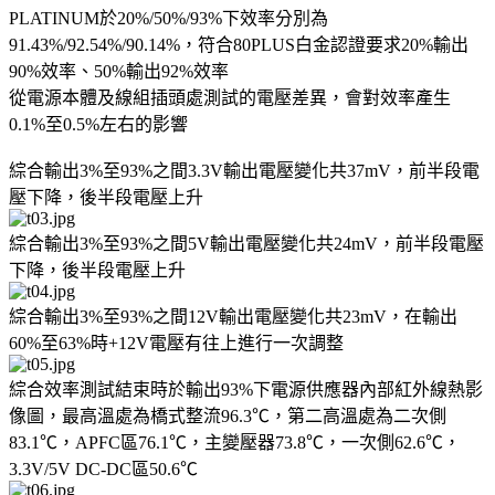
PLATINUM於20%/50%/93%下效率分別為
91.43%/92.54%/90.14%，符合80PLUS白金認證要求20%輸出
90%效率、50%輸出92%效率
從電源本體及線組插頭處測試的電壓差異，會對效率產生
0.1%至0.5%左右的影響
綜合輸出3%至93%之間3.3V輸出電壓變化共37mV，前半段電
壓下降，後半段電壓上升
綜合輸出3%至93%之間5V輸出電壓變化共24mV，前半段電壓
下降，後半段電壓上升
綜合輸出3%至93%之間12V輸出電壓變化共23mV，在輸出
60%至63%時+12V電壓有往上進行一次調整
綜合效率測試結束時於輸出93%下電源供應器內部紅外線熱影
像圖，最高溫處為橋式整流96.3℃，第二高溫處為二次側
83.1℃，APFC區76.1℃，主變壓器73.8℃，一次側62.6℃，
3.3V/5V DC-DC區50.6℃