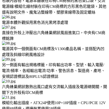
包裝內容物，電源本體裝在印有CM商標的黑色束口袋，交流
電源線/模組化線材裝在印有CM商標的方形黑色尼龍袋，其他
還有說明文件、魔鬼沾整線帶、塑膠束線帶及固定螺絲
電源本體外觀採用黑色消光黑烤漆處理
直接在外殼上沖壓出六角蜂巢網狀風扇進氣口，中央有CM商
標銘牌
電源其中一個側面有CM商標及V1300產品名稱，並搭配內凹
處理及斜線印刷風格設計
另一側面有輸出規格標籤，印有輸出功率、型號、輸入電壓/
電流/頻率、各組輸出電流/功率、警告訊息、製造商、產地、
安規認證標誌及80PLUS認證標誌
六角蜂巢網狀散熱出風口處有交流輸入插座及電源總開關，開
關下方外殼有印CM商標
模組化輸出插座，ATX24P使用10P+18P插座，CPU/PCIE 12V
使用8P插座，週邊裝置使用5P插座