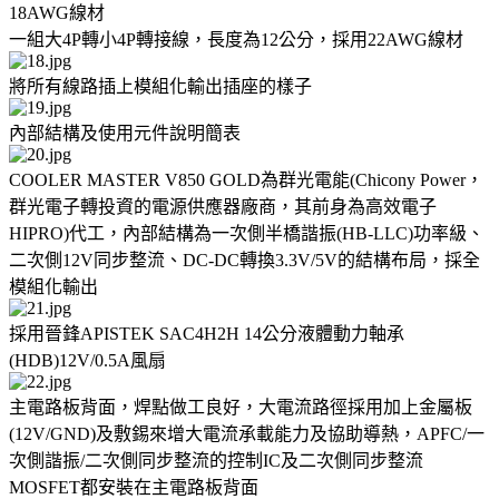
18AWG線材
一組大4P轉小4P轉接線，長度為12公分，採用22AWG線材
將所有線路插上模組化輸出插座的樣子
內部結構及使用元件說明簡表
COOLER MASTER V850 GOLD為群光電能(Chicony Power，
群光電子轉投資的電源供應器廠商，其前身為高效電子
HIPRO)代工，內部結構為一次側半橋諧振(HB-LLC)功率級、
二次側12V同步整流、DC-DC轉換3.3V/5V的結構布局，採全
模組化輸出
採用晉鋒APISTEK SAC4H2H 14公分液體動力軸承
(HDB)12V/0.5A風扇
主電路板背面，焊點做工良好，大電流路徑採用加上金屬板
(12V/GND)及敷錫來增大電流承載能力及協助導熱，APFC/一
次側諧振/二次側同步整流的控制IC及二次側同步整流
MOSFET都安裝在主電路板背面