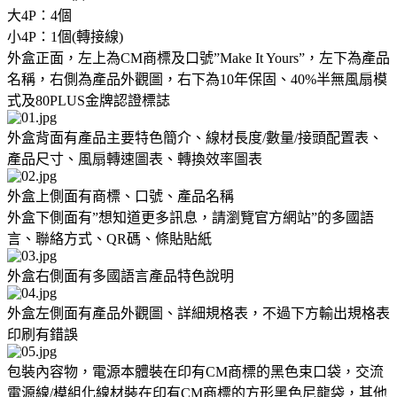
大4P：4個
小4P：1個(轉接線)
外盒正面，左上為CM商標及口號”Make It Yours”，左下為產品
名稱，右側為產品外觀圖，右下為10年保固、40%半無風扇模
式及80PLUS金牌認證標誌
外盒背面有產品主要特色簡介、線材長度/數量/接頭配置表、
產品尺寸、風扇轉速圖表、轉換效率圖表
外盒上側面有商標、口號、產品名稱
外盒下側面有”想知道更多訊息，請瀏覽官方網站”的多國語
言、聯絡方式、QR碼、條貼貼紙
外盒右側面有多國語言產品特色說明
外盒左側面有產品外觀圖、詳細規格表，不過下方輸出規格表
印刷有錯誤
包裝內容物，電源本體裝在印有CM商標的黑色束口袋，交流
電源線/模組化線材裝在印有CM商標的方形黑色尼龍袋，其他