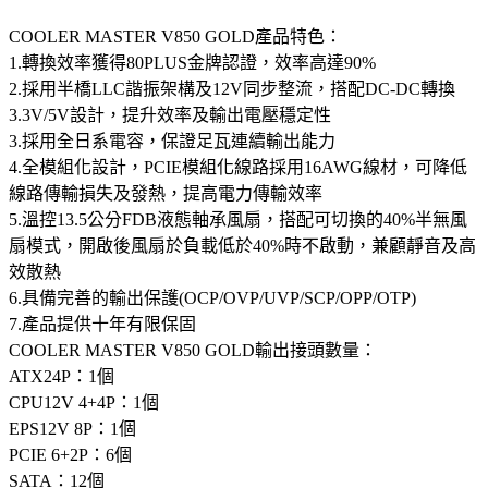
COOLER MASTER V850 GOLD產品特色：
1.轉換效率獲得80PLUS金牌認證，效率高達90%
2.採用半橋LLC諧振架構及12V同步整流，搭配DC-DC轉換
3.3V/5V設計，提升效率及輸出電壓穩定性
3.採用全日系電容，保證足瓦連續輸出能力
4.全模組化設計，PCIE模組化線路採用16AWG線材，可降低
線路傳輸損失及發熱，提高電力傳輸效率
5.溫控13.5公分FDB液態軸承風扇，搭配可切換的40%半無風
扇模式，開啟後風扇於負載低於40%時不啟動，兼顧靜音及高
效散熱
6.具備完善的輸出保護(OCP/OVP/UVP/SCP/OPP/OTP)
7.產品提供十年有限保固
COOLER MASTER V850 GOLD輸出接頭數量：
ATX24P：1個
CPU12V 4+4P：1個
EPS12V 8P：1個
PCIE 6+2P：6個
SATA：12個