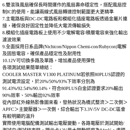
6.雙滾珠風扇確保長時間運作的風扇壽命穩定性，搭配風扇控
制IC的使用，能讓兩線式風扇轉速控制範圍更大更精準
7.主電路板與DC-DC電路板和模組化插座電路板透過金屬片連
接，確保良好固定性並降低大電流傳輸損失
8.模組化插座電路板上使用不少電解電容/積層電容來強化輸出
濾波效果
9.全面採用日系品牌(Nichicon/Nippon Chemi-con/Rubycon)電解
及固態電容，確保產品穩定性及耐用性
10.12V可切換多路及單路，增加產品使用彈性
各項測試結果簡單總結：
COOLER MASTER V1300 PLATINUM若依照80PLUS認證的
測試電流設定，於20%/50%/93%下效率分別為
91.43%/92.54%/90.14%，符合80PLUS白金認證要求20%輸出
90%效率、50%輸出92%效率
從內部紅外線熱影像圖來看，發熱狀況為橋式整流＞二次側＞
APFC＞主變壓器＞一次側，綜合輸出下3.3V/5V DC-DC區會
有較明顯的溫升
實際使用電腦配備測試輸出電壓變動，各路電壓於測試開始/