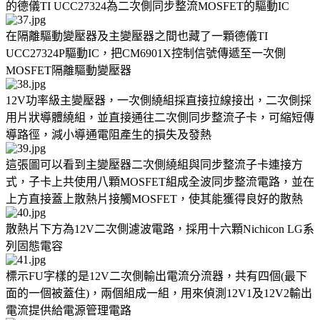
的德儀TI UCC27324為二次側同步整流MOSFET的驅動IC
在隔離驅動變壓器及主變壓器之間也藏了一顆德儀TI
UCC27324P驅動IC，把CM6901X控制信號傳遞至一次側
MOSFET隔離驅動變壓器
12V功率級主變壓器，一次側繞組採直接拉線接出，二次側採
用片狀導體繞組，並直接通往二次側同步整流子卡，可縮短傳
導路徑，減小導通電阻產生的損失及發熱
這張圖可以看到主變壓器二次側繞組與同步整流子卡連接方
式，子卡上共使用八顆MOSFET組成全波同步整流電路，並在
上方直接蓋上散熱片接觸MOSFET，使其能獲得良好的散熱
散熱片下方為12V二次側濾波電路，採用十六顆Nichicon LG系
列固態電容
標示FU字樣的是12V二次側輸出電流分流器，共有四個(最下
面的一個被蓋住)，兩個組成一組，用來偵測12V1及12V2輸出
電流提供給電源管理電路