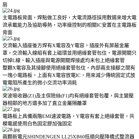
扇
主電路板背面，焊點做工良好，大電流路徑採用敷錫來增大電
流承載能力及協助導熱，功率級控制的相關IC安置在主電路板
背面
交流輸入插座後方焊有X電容及Y電容，插座外有屏蔽金屬
罩，交流輸入線組有套上磁環並用絕緣套管包住，電源開關只
切掉L線，輸入插座與電源開關焊接處均未包上絕緣套管
整顆X電容及其接腳使用絕緣套管包住，內部兩支接腳之間有
一塊小電路板，上面有X電容放電IC，用來減少傳統固定式放
電電阻所產生的微小交流功率消耗
突波吸收器(Z1)及主保險絲(F1)均有絕緣套管包覆，與主變壓
器相鄰的地方還多加了直立金屬隔離罩
電路板上具備兩階EMI濾波電路，Y電容有套上絕緣套管，共
模電感使用白色固定膠加強固定
兩顆新電元SHINDENGEN LL25XB60低順向壓降橋式整流器