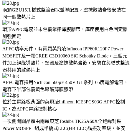
兩顆GBU15JL橋式整流器採並聯配置，塗抹散熱膏後安裝在
同一個散熱片上
環形APFC電感並未包覆聚酯薄膜膠帶，底座使用白色固定膠
加強固定
APFC功率元件，有兩顆英飛凌Infineon IPP60R120P7 Power
MOSFET及一顆CREE C3D10060 SiC Schottky Diode，三個元
件加上絕緣導熱片、墊圈及塗抹散熱膏後，安裝在與橋式整流
器共用的散熱片上
APFC電容採用Nichicon 560µF 450V GL系列105度電解電容，
電容下半部包覆黃色聚酯薄膜膠帶
位於主電路板背面的英飛凌Infineon ICE3PCS03G APFC控制
IC，為APFC電路控制核心
一次側開關晶體由兩顆東芝Toshiba TK25A60X全絕緣封裝
Power MOSFET組成半橋式LLC(HB-LLC)諧振功率級，並安