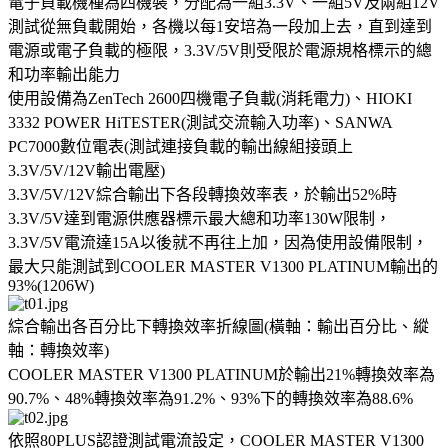
電子負載機種為四機裝，分配為一組3.3V、一組5V及兩組12V
測試從無負載開始，各機以每1安培為一段加上去，直到達到
電源或電子負載的極限，3.3V/5V則受限於電源規格標示的總
和功率輸出能力
使用設備為ZenTech 2600四機電子負載(消耗電力)、HIOKI
3332 POWER HiTESTER(測試交流輸入功率)、SANWA
PC7000數位電表(測試連接負載的輸出線組接頭上
3.3V/5V/12V輸出電壓)
3.3V/5V/12V綜合輸出下各段轉換效率表，於輸出52%時
3.3V/5V達到電源供應器標示最大總和功率130W限制，
3.3V/5V電流達15A以後就不再往上加，因為使用設備限制，
最大只能測試到COOLER MASTER V1300 PLATINUM輸出的
93%(1206W)
綜合輸出各百分比下轉換效率折線圖(橫軸：輸出百分比、縱
軸：轉換效率)
COOLER MASTER V1300 PLATINUM於輸出21%轉換效率為
90.7%、48%轉換效率為91.2%、93%下的轉換效率為88.6%
依照80PLUS認證測試電流設定，COOLER MASTER V1300