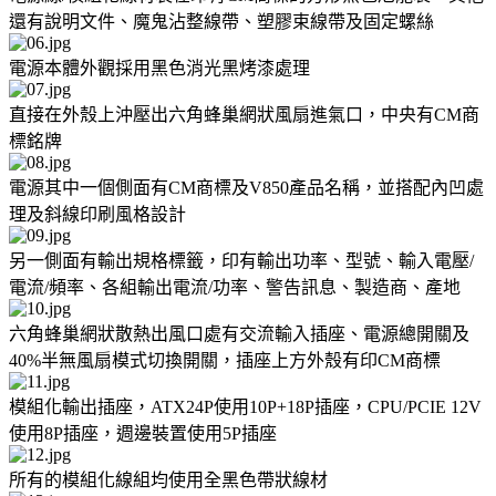
還有說明文件、魔鬼沾整線帶、塑膠束線帶及固定螺絲
電源本體外觀採用黑色消光黑烤漆處理
直接在外殼上沖壓出六角蜂巢網狀風扇進氣口，中央有CM商
標銘牌
電源其中一個側面有CM商標及V850產品名稱，並搭配內凹處
理及斜線印刷風格設計
另一側面有輸出規格標籤，印有輸出功率、型號、輸入電壓/
電流/頻率、各組輸出電流/功率、警告訊息、製造商、產地
六角蜂巢網狀散熱出風口處有交流輸入插座、電源總開關及
40%半無風扇模式切換開關，插座上方外殼有印CM商標
模組化輸出插座，ATX24P使用10P+18P插座，CPU/PCIE 12V
使用8P插座，週邊裝置使用5P插座
所有的模組化線組均使用全黑色帶狀線材