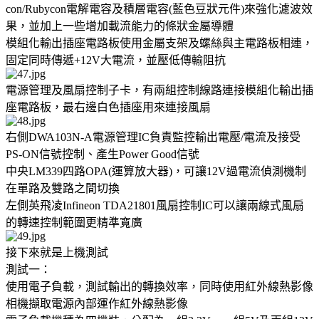
con/Rubycon電解電容及積層電容(藍色豆狀元件)來強化濾波效
果，並加上一些增加載流能力的條狀金屬導體
模組化輸出插座電路板使用金屬支架及螺絲與主電路板相連，
固定同時傳遞+12V大電流，並壓低傳輸阻抗
電源管理及風扇控制子卡，有兩組控制線路連接模組化輸出插
座電路板，最右邊白色插座用來連接風扇
右側DWA103N-A電源管理IC負責監控輸出電壓/電流及接受
PS-ON信號控制、產生Power Good信號
中央LM339四路OPA(運算放大器)，可讓12V過電流偵測機制
在單路及雙路之間切換
左側英飛凌Infineon TDA21801風扇控制IC可以讓兩線式風扇
的轉速控制範圍更精準寬廣
接下來就是上機測試
測試一：
使用電子負載，測試輸出的轉換效率，同時使用紅外線熱影像
相機擷取電源內部運作紅外線熱影像