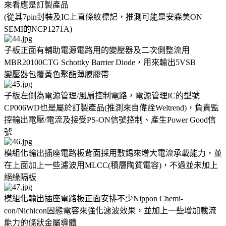
來看應是訂製產品
(從其7pin封裝及IC上直條紋標記，推測可能是安森美ON
SEMI的NCP1271A)
子板正面有輔助電源電路用的變壓器及二次側整流用
MBR20100CTG Schottky Barrier Diode，用來輸出5VSB
變壓器包覆黃色聚酯薄膜膠帶
子板左側為電源管理/風扇控制電路，電源管理IC的型號
CP006WD也是屬於訂製產品(推測來自偉詮Weltrend)，負責監
控輸出電壓/電流及接受PS-ON信號控制、產生Power Good信
號
模組化輸出插座電路板背面採用敷錫來增大電流承載能力，並
在上面加上一些濾波用MLCC(積層陶質電容)，不過並未加上
絕緣隔板
模組化輸出插座電路板正面安排不少Nippon Chemi-
con/Nichicon固態電容來強化濾波效果，並加上一些增加載流
能力的條狀金屬導體