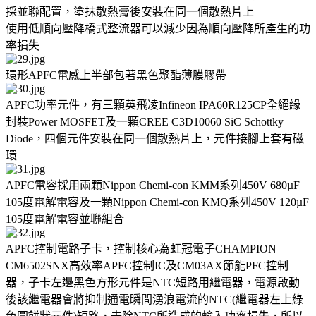
採並聯配置，塗抹散熱膏後安裝在同一個散熱片上
使用低順向壓降橋式整流器可以減少因為順向壓降所產生的功
率損失
環形APFC電感上半部包著黑色聚酯薄膜膠帶
APFC功率元件，有三顆英飛凌Infineon IPA60R125CP全絕緣
封裝Power MOSFET及一顆CREE C3D10060 SiC Schottky
Diode，四個元件安裝在同一個散熱片上，元件接腳上套有磁
環
APFC電容採用兩顆Nippon Chemi-con KMM系列450V 680µF
105度電解電容及一顆Nippon Chemi-con KMQ系列450V 120µF
105度電解電容並聯組合
APFC控制電路子卡，控制核心為虹冠電子CHAMPION
CM6502SNX高效率APFC控制IC及CM03AX節能PFC控制
器，子卡左邊黑色方形元件是NTC短路用繼電器，電源啟動
後該繼電器會將抑制通電瞬間湧浪電流的NTC(繼電器左上綠