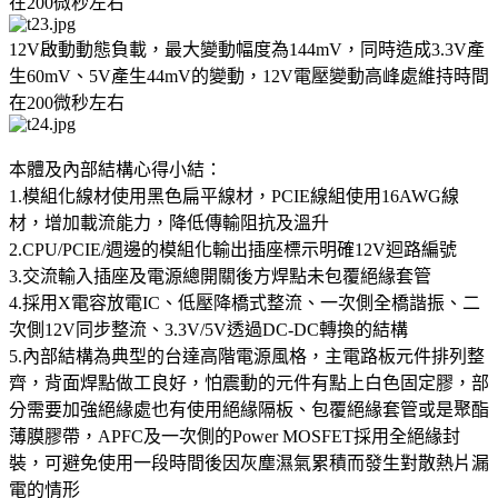
在200微秒左右
12V啟動動態負載，最大變動幅度為144mV，同時造成3.3V產
生60mV、5V產生44mV的變動，12V電壓變動高峰處維持時間
在200微秒左右
本體及內部結構心得小結：
1.模組化線材使用黑色扁平線材，PCIE線組使用16AWG線
材，增加載流能力，降低傳輸阻抗及溫升
2.CPU/PCIE/週邊的模組化輸出插座標示明確12V迴路編號
3.交流輸入插座及電源總開關後方焊點未包覆絕緣套管
4.採用X電容放電IC、低壓降橋式整流、一次側全橋諧振、二
次側12V同步整流、3.3V/5V透過DC-DC轉換的結構
5.內部結構為典型的台達高階電源風格，主電路板元件排列整
齊，背面焊點做工良好，怕震動的元件有點上白色固定膠，部
分需要加強絕緣處也有使用絕緣隔板、包覆絕緣套管或是聚酯
薄膜膠帶，APFC及一次側的Power MOSFET採用全絕緣封
裝，可避免使用一段時間後因灰塵濕氣累積而發生對散熱片漏
電的情形