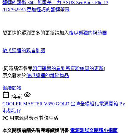
翻轉的藝術 360° 無限美．力 ASUS ZenBook Flip 13
(UX362FA) 更加輕巧的翻轉筆電
想更快追蹤到更多的更新請加入
傻瓜狐狸的粉絲團
傻瓜狐狸的狐言亂語
(同時請您參考
如何確實的看到所有粉絲團的更新
)
原文發表於
傻瓜狐狸的雜碎物品
繼續閱讀
7年前
COOLER MASTER V850 GOLD 金牌全模組化電源開箱 By
港都狼仔
PC 用電源供應器
數位生活
本文閱讀前請先看完導讀說明書
電源測試文閱讀小指南