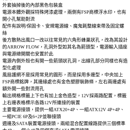
外套抽掉後的內部黑色包裝盒
電源本體外觀採特殊烤漆處理，兩側有FSP商標浮水印，也有
開小孔幫助對流
配件有說明/保固卡、安規電源線、魔鬼氈整線束帶及固定螺
絲
後方散熱出風口一改以往常見的六角形蜂巢狀孔，改為其設計
的ARROW FLOW，孔洞外型如其名為箭頭型，電源輸入插座
與電源總開關也安置於此
電源內側外殼也有開一些箭頭狀孔洞，出線孔部分同樣也有造
型化處理
風扇護網不是採用常見的圓形，而是採用多邊型，中央加上
FSP商標銘牌，其邊緣處也有金色塑膠裝飾條，左右兩邊處有
額外開一些對流用孔
輸出規格標籤上下也有加上金色造型，12V採兩路配置，標籤
上右邊表格標示各路12V所連接的裝置
主要電源接頭，提供一組ATX20+4P、一組ATX12V 4P+4P、
一組PCIE 6P及6+2P並聯接頭
週邊及SATA裝置電源接頭，兩組混合配置線路提供三個標準