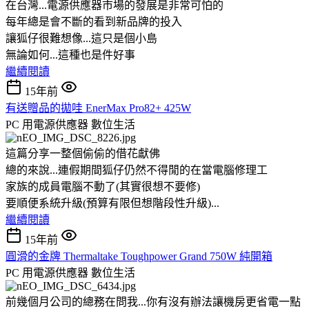
在台灣...電源供應器市場的發展是非常可怕的
每年總是會不斷的看到新品牌的投入
讓狐仔很難想像...這只是個小島
無論如何...這種也是件好事
繼續閱讀
15年前
有送贈品的拋哇 EnerMax Pro82+ 425W
PC 用電源供應器
數位生活
這篇分享一整個偷偷的借花獻佛
總的來說...連假期間狐仔仍然不得閒的在當電腦修理工
家族的成員電腦不動了(其實很想不要修)
要順便系統升級(預算有限但想階段性升級)...
繼續閱讀
15年前
圓滑的金牌 Thermaltake Toughpower Grand 750W 純開箱
PC 用電源供應器
數位生活
前幾個月公司的總務在問我...你有沒有辦法讓機房更省電一點