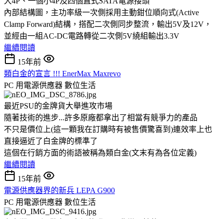
大4P、一個小4P及四個直式SATA電源接頭
內部結構圖，主功率級一次側採用主動鉗位順向式(Active
Clamp Forward)結構，搭配二次側同步整流，輸出5V及12V，
並經由一組AC-DC電路轉從二次側5V繞組輸出3.3V
繼續閱讀
15年前
類白金的宣言 !!! EnerMax Maxrevo
PC 用電源供應器
數位生活
最近PSU的金牌貨大舉進攻市場
隨著技術的進步...許多原廠都拿出了相當有競爭力的產品
不只是價位上(這一顆我在訂購時有被售價驚喜到)連效率上也
直接逼近了白金牌的標準了
這個在行銷方面的術語被稱為類白金(文末有為各位定義)
繼續閱讀
15年前
電源供應器界的新兵 LEPA G900
PC 用電源供應器
數位生活