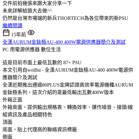
交件前拍幾張來跟大家分享一下
未來詳解給狼大去做^^
仍然是台灣市場端的新兵THORTECH為各位帶來的新PSU
繼續閱讀
15年前
全漢AURUM金鈦極AU-400 400W電源供應器簡介及測試
PC 用電源供應器
數位生活
這是目前市面上最低瓦數的 87+ PSU
本文引用自wolflsi - 全漢AURUM金鈦極AU-400 400W電源供
應器簡介及測試
全漢近期推出通過80PLUS金牌認證高效率電源機種AURUM
金鈦極系列，這次介紹的是最低輸出瓦數400W版本
外箱正面
外箱背面，提供輸出規格表、轉換效率、運作噪音、接頭/線
組資訊及產品相關特色
頂面
底面，貼上代理商的聯絡資訊標籤
側面