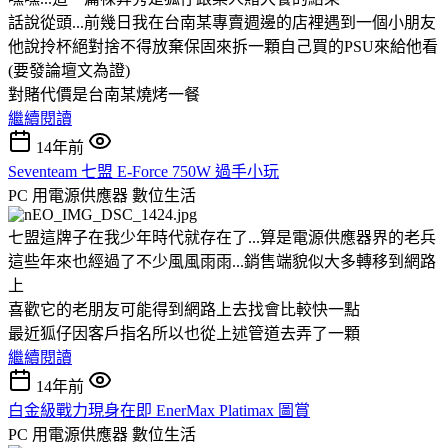
話說從頭...前幾日我在台南某專賣週邊的店裡遇到一個小朋友
他說拎杯絕對捨不得放棄保固來拆一顆自己買的PSU來給他看
(要發論壇文為證)
對賭代價是台南某燒烤一餐
繼續閱讀
14年前
Seventeam 七盟 E-Force 750W 過手小玩
PC 用電源供應器
數位生活
七盟這牌子在我少年時代就存在了...算是電源供應器界的老兵
這些年來也經過了不少風風雨雨...銷售端貌似大多轉移到網路
上
喜歡它的老朋友可能得到網路上去找會比較快一點
最近狐仔因客戶指名所以也從上述管道去弄了一顆
繼續閱讀
14年前
白金級戰力現身在即 EnerMax Platimax 圖賞
PC 用電源供應器
數位生活