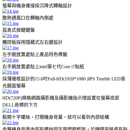
螢幕與機身連接採沉降式轉軸設計
散熱通風口在轉軸內側處
孤島式按鍵鍵盤
觸控板採用隱藏式左右鍵設計
左手腕放置處貼上產品特色標籤
右手腕放置處貼上intel第七代Core i7貼紙
採薄邊框設計的15.6吋Full-HD(1920*1080 )IPS Truelife LED背
光鏡面螢幕
HD(720P)規格網路攝影機及攝影機指示燈設置在螢幕底部
DELL商標的下方
鬆開十字螺絲，打開機身背蓋，就可以看到內部結構
金屬機身背蓋內部有螺絲固定用塑膠框架，於硬碟安裝處有貼