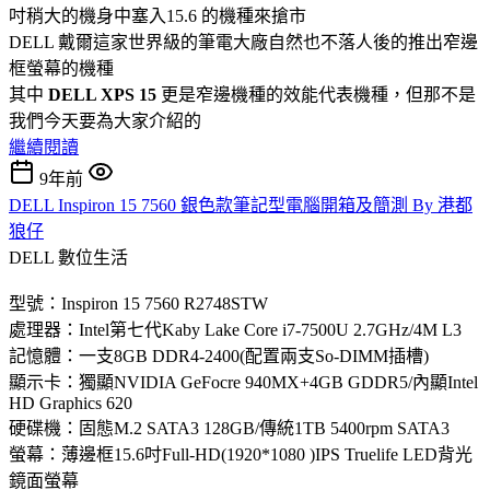
吋稍大的機身中塞入15.6 的機種來搶市
DELL 戴爾這家世界級的筆電大廠自然也不落人後的推出窄邊
框螢幕的機種
其中
DELL XPS 15
更是窄邊機種的效能代表機種，但那不是
我們今天要為大家介紹的
繼續閱讀
9年前
DELL Inspiron 15 7560 銀色款筆記型電腦開箱及簡測 By 港都
狼仔
DELL
數位生活
型號：Inspiron 15 7560 R2748STW
處理器：Intel第七代Kaby Lake Core i7-7500U 2.7GHz/4M L3
記憶體：一支8GB DDR4-2400(配置兩支So-DIMM插槽)
顯示卡：獨顯NVIDIA GeFocre 940MX+4GB GDDR5/內顯Intel
HD Graphics 620
硬碟機：固態M.2 SATA3 128GB/傳統1TB 5400rpm SATA3
螢幕：薄邊框15.6吋Full-HD(1920*1080 )IPS Truelife LED背光
鏡面螢幕