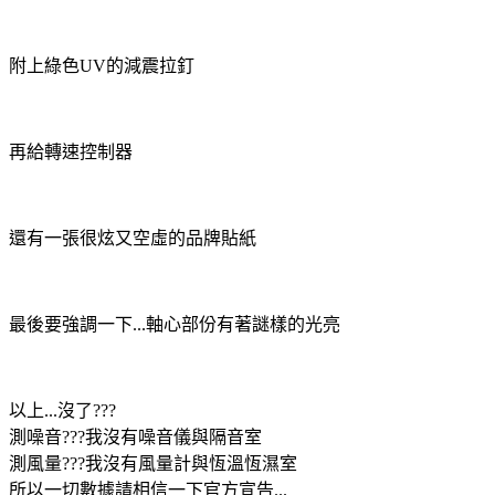
附上綠色UV的減震拉釘
再給轉速控制器
還有一張很炫又空虛的品牌貼紙
最後要強調一下...軸心部份有著謎樣的光亮
以上...沒了???
測噪音???我沒有噪音儀與隔音室
測風量???我沒有風量計與恆溫恆濕室
所以一切數據請相信一下官方宣告...