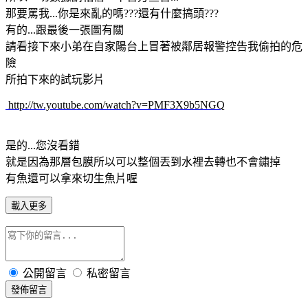
那要罵我...你是來亂的嗎???還有什麼搞頭???
有的...跟最後一張圖有關
請看接下來小弟在自家陽台上冒著被鄰居報警控告我偷拍的危
險
所拍下來的試玩影片
http://tw.youtube.com/watch?v=PMF3X9b5NGQ
是的...您沒看錯
就是因為那層包膜所以可以整個丟到水裡去轉也不會鏽掉
有魚還可以拿來切生魚片喔
載入更多
公開留言
私密留言
發佈留言