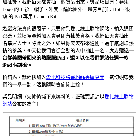
加抽獎，我們每天都會抽一個獎品出來。獎品項目有：蘋果
Logo 的 T-衫、帽子、外套、
鑰匙圈
外，還有目前很 Hot、很
缺 的iPad 專用 Camera Kit.
遊戲方法真的很簡單，只要你到愛比線上購物網站，輸入通關
密碼，並填寫資料加入會員即有抽獎資格。我們每天會抽出一
名幸運人士。除此之外，如果你天天都來通關，為了感謝您熱
情的參與，30天後我們會從全勤的人中抽出一名，
大方贈送一
台從美國帶回來的熱騰騰iPad，還可以在我們網站任選一款
iPad 保護套。
怕錯過，就趕快加入
愛比科技臉書粉絲專屬頁面
，密切觀察我
們的一舉一動，活動隨時會偷偷上線！
獎品明細（先偷偷撕下來爆料的，正確資訊請以
愛比線上購物
網站
公布的為主）