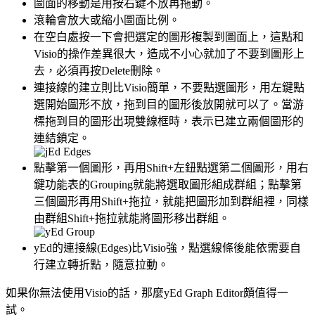
圖面的移動是用按右鍵不放再拖動。
滾輪會放大或縮小圖面比例。
在空白處按一下會把選定的圖形複製到圖面上，這點和
Visio的操作差異很大，造成不小心就加了不要到圖形上
去，必須再按Delete刪除。
連接線的建立則比Visio簡單，不要點選圖形，用左鍵點
選開始圖形不放，拖到目的圖形後放開就可以了。當游
標拖到目的圖形出現雙線框時，表示已建立兩個圖形的
連結鎖定。
點擊第一個圖形，再用Shift+左鈕點選第二個圖形，用右
鍵功能表的Grouping就能將選取圖形組成群組；點擊第
三個圖形再用Shift+拖拉，就能把圖形加到群組裡，同樣
由群組Shift+拖拉就能將圖形移出群組。
yEd的連接線(Edges)比Visio強，點選線條後能依需要自
行建立轉折點，隨意拉動。
如果你無法使用Visio的話，那麼yEd Graph Editor頗值得一
試。