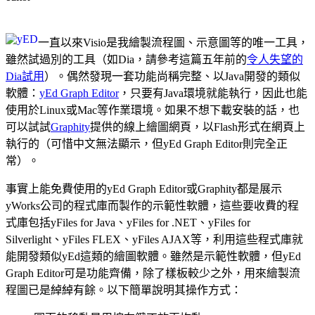
一直以來Visio是我繪製流程圖、示意圖等的唯一工具，
雖然試過別的工具（如Dia，請參考這篇五年前的
令人失望的
Dia試用
）。偶然發現一套功能尚稱完整、以Java開發的類似
軟體：
yEd Graph Editor
，只要有Java環境就能執行，因此也能
使用於Linux或Mac等作業環境。如果不想下載安裝的話，也
可以試試
Graphity
提供的線上繪圖網頁，以Flash形式在網頁上
執行的（可惜中文無法顯示，但yEd Graph Editor則完全正
常）。
事實上能免費使用的yEd Graph Editor或Graphity都是展示
yWorks公司的程式庫而製作的示範性軟體，這些要收費的程
式庫包括yFiles for Java、yFiles for .NET、yFiles for
Silverlight、yFiles FLEX、yFiles AJAX等，利用這些程式庫就
能開發類似yEd這類的繪圖軟體。雖然是示範性軟體，但yEd
Graph Editor可是功能齊備，除了樣板較少之外，用來繪製流
程圖已是綽綽有餘。以下簡單說明其操作方式：