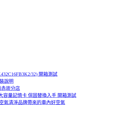
HX432C16FB3K2/32) 開箱測試
座安裝說明
台南赤崁分店
計的高速大容量記憶卡 保固替換入手 開箱測試
受瑞典第一空氣清淨品牌帶來的車內好空氣