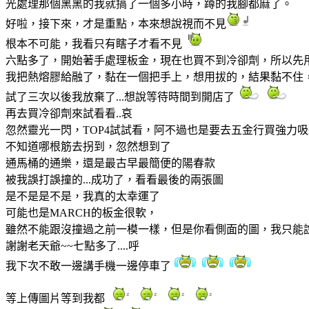
光處理那個黑黑的我就搞了一個多小時，蹲的我腳都麻了。
好啦，接下來，才是重點，本來想說視而不見
根本不可能，我看只有瞎子才看不見
六點多了，開始著手處理板金，現在也買不到冷卻劑，所以先用
我把熱熔膠給融了，黏在一個把手上，想用拔的，結果黏不住
試了三次以後我放棄了...想說等待時間到開店了
再去買冷卻劑來試看看..哀
忽然靈光一閃，TOP4試試看，阿不過也是要去五金行買強力
不知道哪根筋去拐到，忽然想到了
通馬桶的通樂，還是最古早最簡便的陽春款
被我誤打誤撞的...成功了，看看最後的兩張圖
是不是是不是，我真的太幸運了
可能也是MARCH的板金很軟，
雖然不能跟沒撞過之前一模一樣，但是你看側面的圖，我只能
謝謝老天爺~~七點多了....呼
我下次不敢一邊講手機一邊停車了
等上傳圖片等到我都