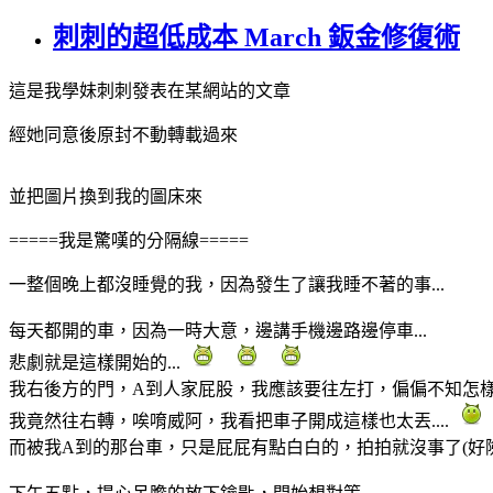
刺刺的超低成本 March 鈑金修復術
這是我學妹刺刺發表在某網站的文章
經她同意後原封不動轉載過來
並把圖片換到我的圖床來
=====我是驚嘆的分隔線=====
一整個晚上都沒睡覺的我，因為發生了讓我睡不著的事...
每天都開的車，因為一時大意，邊講手機邊路邊停車...
悲劇就是這樣開始的...
我右後方的門，A到人家屁股，我應該要往左打，偏偏不知怎
我竟然往右轉，唉唷威阿，我看把車子開成這樣也太丟....
而被我A到的那台車，只是屁屁有點白白的，拍拍就沒事了(好險