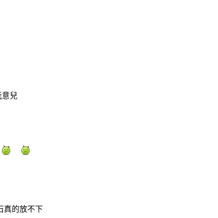
玩意兒
石真的放不下