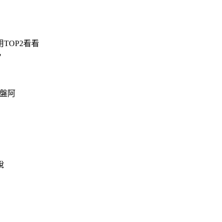
TOP2看看
，
吸盤阿
說