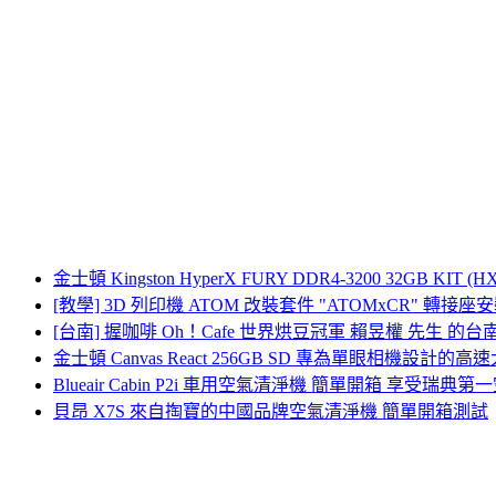
金士頓 Kingston HyperX FURY DDR4-3200 32GB KIT (
[教學] 3D 列印機 ATOM 改裝套件 "ATOMxCR" 轉接
[台南] 握咖啡 Oh！Cafe 世界烘豆冠軍 賴昱權 先生 的
金士頓 Canvas React 256GB SD 專為單眼相機設
Blueair Cabin P2i 車用空氣清淨機 簡單開箱 享
貝昂 X7S 來自掏寶的中國品牌空氣清淨機 簡單開箱測試