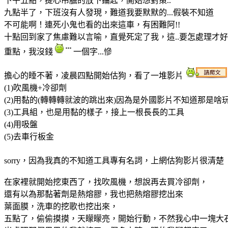
下午五點，提心吊膽的放下鑰匙，開始想對策..
九點半了，下班沒有人發現，難道我要默默的...假裝不知道
不可能啊！連死小鬼也看的出來這車，有困難阿!!
十點回到家了焦慮難以言喻，直覺死定了我，這..要怎處理才好
重點，我沒錢
一個字...慘
擔心的睡不著，凌晨四點開始估狗，看了一堆影片
(1)吹風機+冷卻劑
(2)用黏的(轉轉轉就波的跳出來)因為是外國影片不知道那是啥
(3)工具組，也是用黏的樣子，接上一根長長的工具
(4)用吸盤
(5)去車行板金
sorry，因為我真的不知道工具專有名詞，上網估狗影片很清楚
在家裡就開始挖東西了，找吹風機，想說再去買冷卻劑，
還有以為那黏著劑是熱熔膠，我也把熱熔膠挖出來
葉面膜，洗車的挖歌也挖出來，
五點了，偷偷摸摸，天矇矇亮，開始行動，不然我心中一塊大