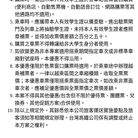
(便利商店、自動售票機、自動語音訂位、網路購票等其
他通路均不適用)。
乘車時，應攜帶本人有效學生證以備查驗，進出驗票閘
門及列車上將抽驗學生證，未持本人有效學生證者應照
章補票，並得加收票價差額之百分之五十。
購買之車票不得轉讓給非大學生身分者使用。
如欲變更為非本專案適用搭乘期間指定車次或非標準車
廂對號座時，本優惠不得沿用。
本優惠僅限於售票窗口購票時適用。於乘車途中辦理越
乘補票者，一律以越乘區間之車廂種類，收取全票票
價；本優惠車票僅限搭乘票面指定車次，如改乘非票面
車次者，應補足優惠價與全票票價之票價差額。
本案不得與其他優惠(包含但不限於優待票、團體票、兌
換券、其他促銷方案)合併使用。
除以上規定外，其餘悉依本公司旅客運送實施要點及旅
客須知等相關規定辦理。台灣高鐵公司保有調整或終止
本方案之權利。