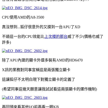
CPU使用AMD的A8-3500
真沒想到...狐仔很意外的又摸到一台APU了XD
不過這一台的CPU效能比
上次摸的那台
威了不少(價格也威了
許多)
除了APU內建的顯卡外還多裝有AMD的HD6470
X訊的業務對同事宣稱這是兩張獨立顯卡
這讓狐仔不太明白現下對獨立顯卡的定義了
(希望同事這幾天願意讓我試試看這兩張顯卡的運作機制)
再回頭來看其他I/O前再看一眼KB