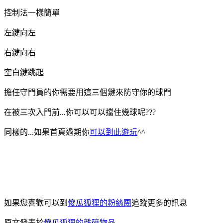
控制法一樣簡單
左鍵向左
右鍵向右
空白鍵跳起
擔任守門員的你需要用這三個鍵來防守你的球門
在被三次入門前...你可以可以擋住幾球呢???
同樣的...如果首頁過期你
可以到此遊玩
^^
如果您喜歡可以到
傻瓜狐狸的粉絲團
追蹤更多的訊息
原文發表於
傻瓜狐狸的雜碎物品