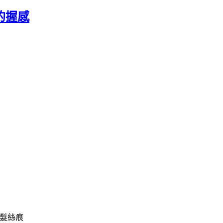
緊實的握感
的髮絲痕