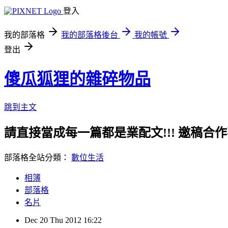
登入
我的部落格
我的部落格後台
我的帳號
登出
傻瓜狐狸的雜碎物品
跳到主文
請直接當成每一篇都是業配文!!! 邀稿合作事務洽談請
部落格全站分類：
數位生活
相簿
部落格
名片
Dec
20
Thu
2012
16:22