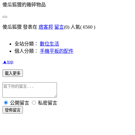
傻瓜狐狸的雜碎物品
傻瓜狐狸 發表在
痞客邦
留言
(0)
人氣(
6560
)
全站分類：
數位生活
個人分類：
手機平板的配件
▲top
載入更多
公開留言
私密留言
發佈留言