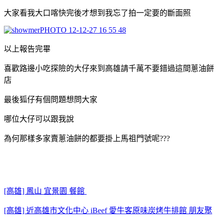
大家看我大口喀快完後才想到我忘了拍一定要的斷面照
以上報告完畢
喜歡路邊小吃探險的大仔來到高雄請千萬不要錯過這間蔥油餅
店
最後狐仔有個問題想問大家
哪位大仔可以跟我說
為何那樣多家賣蔥油餅的都要掛上馬祖門號呢???
[高雄] 鳳山 宜景園 餐館
[高雄] 近高雄市文化中心 iBeef 愛牛客原味炭烤牛排館 朋友聚