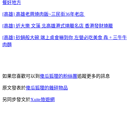
餐好地方
[高雄] 高雄老周燒肉飯~三民街36年老店
[高雄] 近大樂 文藻 北高雄港式燒臘名店 香港發財燒臘
[高雄] 砂鍋般大碗 端上桌會嚇到你 左營必吃美食 犇。三牛牛
肉麵
如果您喜歡可以到
傻瓜狐狸的粉絲團
追蹤更多的訊息
原文發表於
傻瓜狐狸的雜碎物品
另同步發文於
Xuite旅遊網