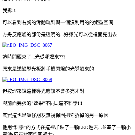
我拆!!!
可以看到右胸的滑動軌到與一個沒利用的的矩型空間
方舟反應爐的部份是透明的...好讓光可以從裡面亮出去
這時問題來了...光從哪邊來???
原來是透過導光板將手機閃燈的光導過來的
但按理來說這樣導光應該不會多亮才對
與前面幾張的"效果"不同...這不科學!!!
其實這也是狐仔朋友無視保固把它拆掉的另一原因
他用"科學"的方式在這裡加裝了一顆LED進去...並塞了一顆小
電池(反正背面空間頗大)