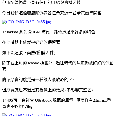
但市場端仍舊不見有任何的介紹與實機照片
今日狐仔透過層層關係為各位帶來這一台筆電簡單開箱
ThinkPad 系列從 IBM 時代一路傳承過來許多的特色
在此機器上依就被好好的保留著
如下圖這張正面照(俗稱 A 件)
除了右上角的 lenovo 標籤外...過往時代的味道仍被好好的保留
著
簡單厚實的感覺是一種讓人很放心的 Feel
但厚實感也不過是其視覺上的效果 (不影響其堅固)
T440S可一台符合 Ultrabook 規範的筆電...厚度僅有
21mm
...重
量也不過約
1.5kg