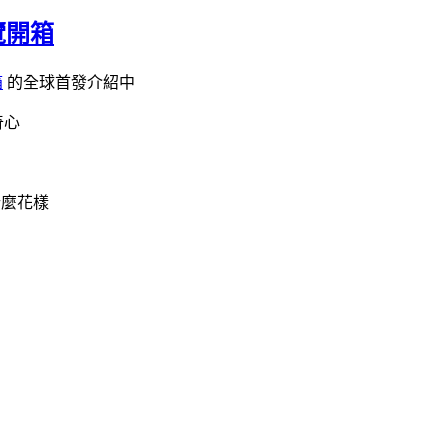
瀏覽開箱
箱
的全球首發介紹中
奇心
什麼花樣