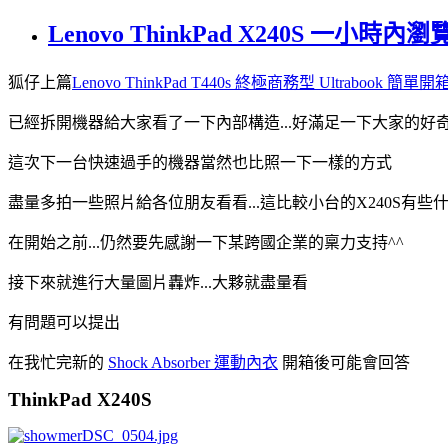
Lenovo ThinkPad X240S 一小時內
狐仔上篇
Lenovo ThinkPad T440s 終極商務型 Ultrabook 簡單開
已經拆開機器給大家看了一下內部構造...好滿足一下大家的好
這次下一台快速過手的機器當然也比照一下一樣的方式
盡量多拍一些照片給各位朋友看看...這比較小台的X240S有些
在開始之前...仍然要先感謝一下某跨國企業的稟力支持^^
接下來就進行大量圖片轟炸...大夥就盡量看
有問題可以提出
在我忙完新的
Shock Absorber 運動內衣
開箱後可能會回答
ThinkPad X240S